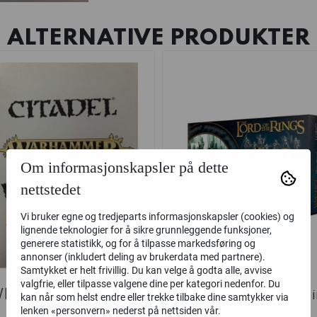
ALTERNATIVE PRODUKTER
Om informasjonskapsler på dette
nettstedet
Vi bruker egne og tredjeparts informasjonskapsler (cookies) og
lignende teknologier for å sikre grunnleggende funksjoner,
generere statistikk, og for å tilpasse markedsføring og
annonser (inkludert deling av brukerdata med partnere).
Samtykket er helt frivillig. Du kan velge å godta alle, avvise
valgfrie, eller tilpasse valgene dine per kategori nedenfor. Du
EB LOTR: Osgiliath
LOTR: Warriors of M
kan når som helst endre eller trekke tilbake dine samtykker via
lenken «personvern» nederst på nettsiden vår.
Veterans
Tirith