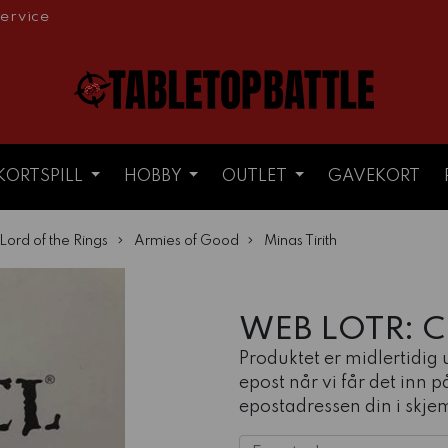
ervice
KORTSPILL
HOBBY
OUTLET
GAVEKORT
Lord of the Rings
Armies of Good
Minas Tirith
WEB LOTR: C
Produktet er midlertidig
epost når vi får det inn p
epostadressen din i skje