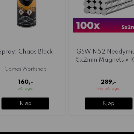
Spray: Chaos Black
GSW N52 Neodymi
5x2mm Magnets x 
Games Workshop
160,-
289,-
på lager
Ikke på lager
Kjøp
Kjøp