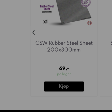
‹
GSW Rubber Steel Sheet
200x300mm
69,-
på lager
Kjøp