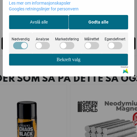
Les mer om informasjonskapsler
Games Workshop
Games Workshop
Googles retningslinjer for personvern
125,-
330,-
Avslå alle
Godta alle
Ikke på lager
Ikke på lager
Nødvendig
Analyse
Markedsføring
Målrettet
Egendefinert
Kjøp
Kjøp
Bekreft valg
Drevet av
ER SOM SÅ PÅ DETTE SÅ OG