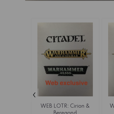
‹
WEB LOTR: Cirion &
W
Beregond