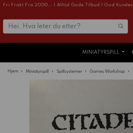
Fri Frakt Fra 2000,-
|
Alltid Gode Tilbud
|
God Kundes
MINIATYRSPILL
Hjem
Miniatyrspill
Spillsystemer
Games Workshop