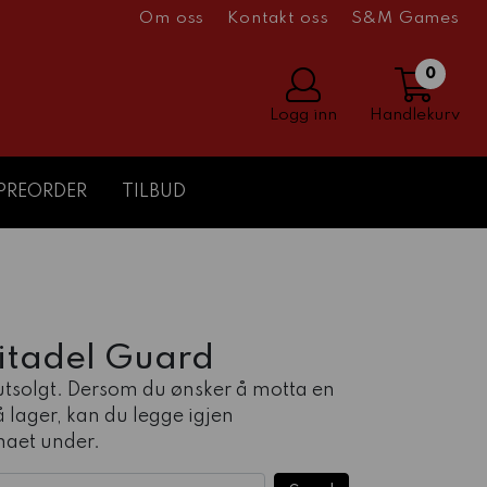
Om oss
Kontakt oss
S&M Games
0
Logg inn
Handlekurv
PREORDER
TILBUD
itadel Guard
 utsolgt. Dersom du ønsker å motta en
å lager, kan du legge igjen
maet under.