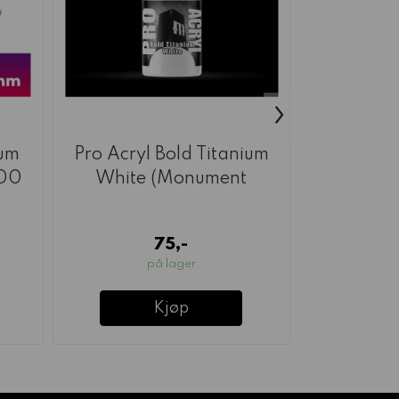
›
um
Pro Acryl Bold Titanium
GSW Mag
100
White (Monument
Self
Hobbies)
200
75,-
på lager
Kjøp