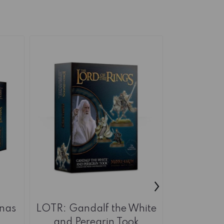
›
inas
LOTR: Gandalf the White
WEB LO
and Peregrin Took
Battlec