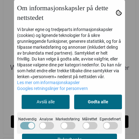
Om informasjonskapsler på dette
nettstedet
Vi bruker egne og tredjeparts informasjonskapsler
(cookies) og lignende teknologier for å sikre
grunnleggende funksjoner, generere statistikk, og for å
tilpasse markedsføring og annonser (inkludert deling
av brukerdata med partnere). Samtykket er helt
frivillig. Du kan velge å godta alle, avvise valgfrie, eller
tilpasse valgene dine per kategori nedenfor. Du kan når
WEB Genestealer
WEB Genestealer
som helst endre eller trekke tilbake dine samtykker via
Cults: Magus
Cults: Sanctus
lenken «personvern» nederst på nettsiden vår.
Les mer om informasjonskapsler
Games Workshop
Games Workshop
Googles retningslinjer for personvern
250,-
250,-
Avslå alle
Godta alle
på lager
på lager
Nødvendig
Analyse
Markedsføring
Målrettet
Egendefinert
Kjøp
Kjøp