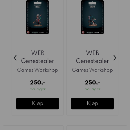
WEB
WEB
‹
›
Genestealer
Genestealer
Cults: Magus
Cults: Sanctus
Games Workshop
Games Workshop
G
250,-
250,-
på lager
på lager
Kjøp
Kjøp