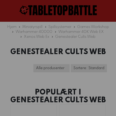
Hjem
Miniatyrspill
Spillsystemer
Games Workshop
Warhammer 40000
Warhammer 40K Web EX
Xenos Web Ex
Genestealer Cults Web
GENESTEALER CULTS WEB
POPULÆRT I
GENESTEALER CULTS WEB