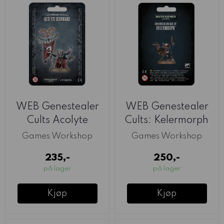
WEB Genestealer
WEB Genestealer
Cults Acolyte
Cults: Kelermorph
Iconward
Games Workshop
Games Workshop
235,-
250,-
på lager
på lager
Kjøp
Kjøp