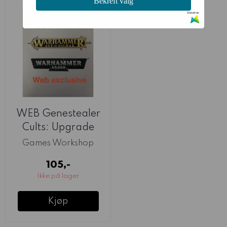
Bekreft valg
Drevet av
WEB Genestealer
Cults: Upgrade
Frame
Games Workshop
105,-
Ikke på lager
Kjøp