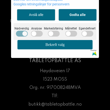
Googles retningslinjer for personvern
TABLETOPBATTLE AS
Avslå alle
Godta alle
© 2026 TABLETOPBATTLE AS - Powered by
Mystore.no
Nødvendig
Analyse
Markedsføring
Målrettet
Egendefinert
Bekreft valg
Drevet av
Om oss
TABLETOPBATTLE AS
Høydaveien 17
1523 MOSS
Org. nr. 917008248MVA
Tlf:
butikk@tabletopbattle.no