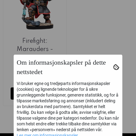
Firefight:
Marauders -
Commando
Mantic
Om informasjonskapsler på dette
Captain
nettstedet
101,40
169,-
på lager
Vi bruker egne og tredjeparts informasjonskapsler
(cookies) og lignende teknologier for å sikre
Kjøp
grunnleggende funksjoner, generere statistikk, og for å
tilpasse markedsføring og annonser (inkludert deling
av brukerdata med partnere). Samtykket er helt
frivillig. Du kan velge å godta alle, avvise valgfrie, eller
tilpasse valgene dine per kategori nedenfor. Du kan når
som helst endre eller trekke tilbake dine samtykker via
lenken «personvern» nederst på nettsiden vår.
Les mer om informasjonskapsler