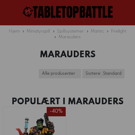
Hjem
Miniatyrspill
Spillsystemer
Mantic
Firefight
Marauders
MARAUDERS
POPULÆRT I
MARAUDERS
-40%