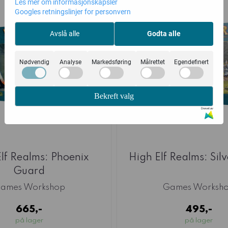
Les mer om informasjonskapsler
Googles retningslinjer for personvern
Avslå alle
Godta alle
Nødvendig
Analyse
Markedsføring
Målrettet
Egendefinert
Bekreft valg
Drevet av
lf Realms: Phoenix
High Elf Realms: Sil
Guard
ames Workshop
Games Worksh
665,-
495,-
på lager
på lager