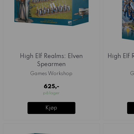
High Elf Realms: Elven
High Elf 
Spearmen
Games Workshop
G
625,-
på lager
Kjøp