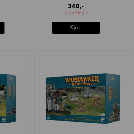
340,-
Ikke på lager
Kjøp