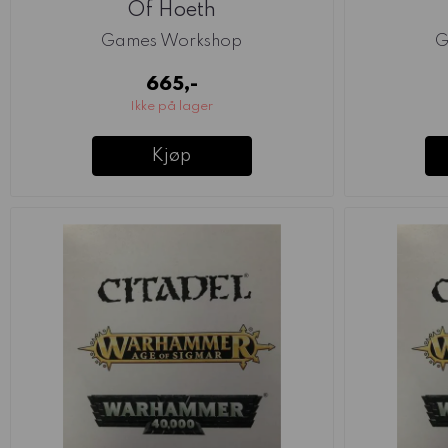
Of Hoeth
Games Workshop
G
665,-
Ikke på lager
Kjøp