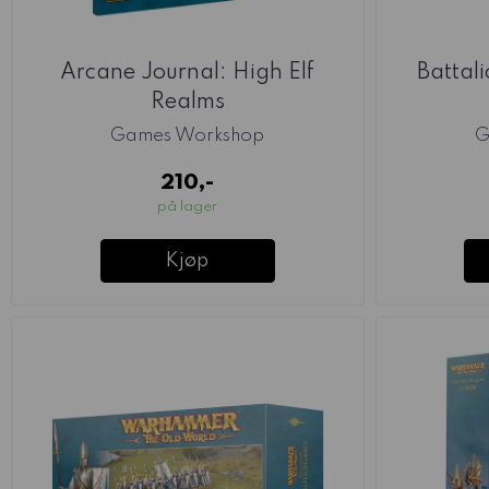
Arcane Journal: High Elf
Battal
Realms
Games Workshop
G
210,-
på lager
Kjøp