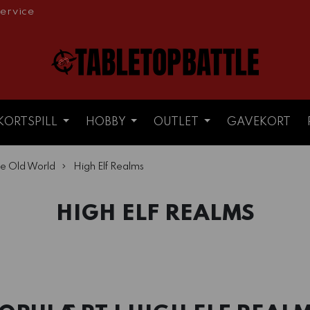
ervice
KORTSPILL
HOBBY
OUTLET
GAVEKORT
e Old World
High Elf Realms
HIGH ELF REALMS