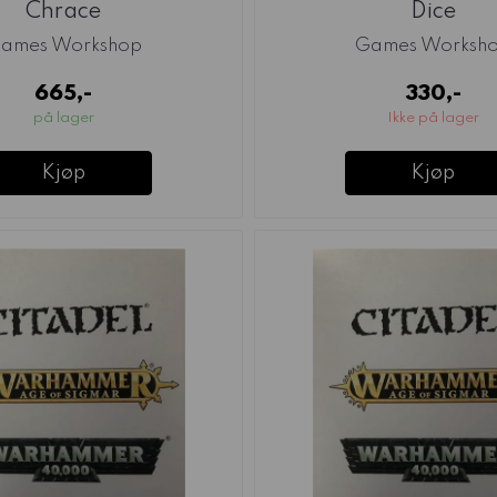
Chrace
Dice
ames Workshop
Games Worksh
665,-
330,-
på lager
Ikke på lager
Kjøp
Kjøp