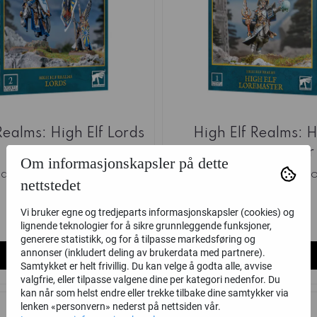
Realms: High Elf Lords
High Elf Realms: H
Loremaster
Om informasjonskapsler på dette
ames Workshop
Games Worksh
nettstedet
340,-
230,-
Vi bruker egne og tredjeparts informasjonskapsler (cookies) og
Ikke på lager
på lager
lignende teknologier for å sikre grunnleggende funksjoner,
generere statistikk, og for å tilpasse markedsføring og
annonser (inkludert deling av brukerdata med partnere).
Kjøp
Kjøp
Samtykket er helt frivillig. Du kan velge å godta alle, avvise
valgfrie, eller tilpasse valgene dine per kategori nedenfor. Du
kan når som helst endre eller trekke tilbake dine samtykker via
lenken «personvern» nederst på nettsiden vår.