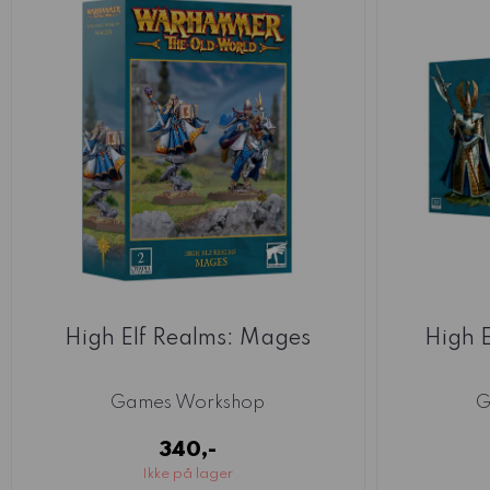
High Elf Realms: Mages
High E
Games Workshop
G
340,-
Ikke på lager