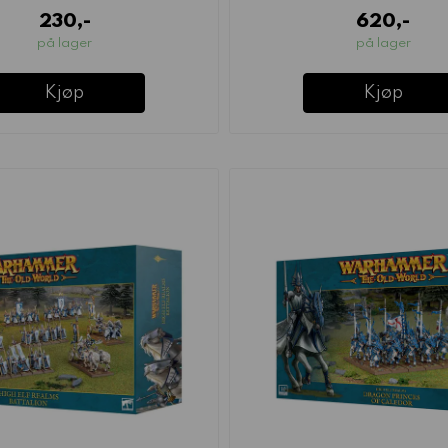
230,-
620,-
på lager
på lager
Kjøp
Kjøp