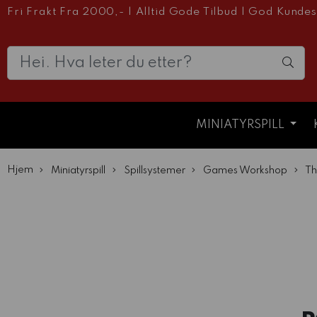
Fri Frakt Fra 2000,-
|
Alltid Gode Tilbud
|
God Kundes
MINIATYRSPILL
Hjem
Miniatyrspill
Spillsystemer
Games Workshop
Th