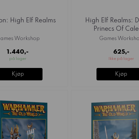
ion: High Elf Realms
High Elf Realms: 
Prinecs Of Cal
ames Workshop
Games Worksh
1.440,-
625,-
på lager
Ikke på lager
Kjøp
Kjøp