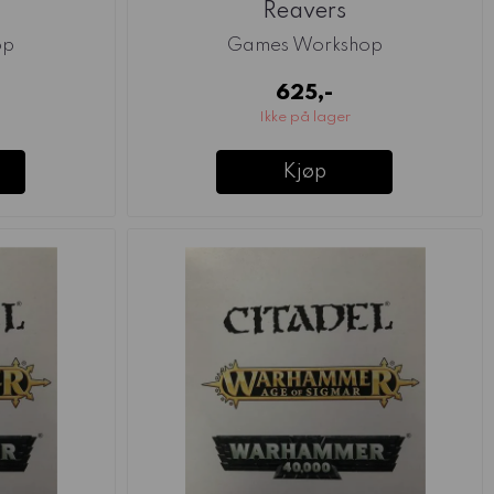
Reavers
op
Games Workshop
625,-
Ikke på lager
Kjøp