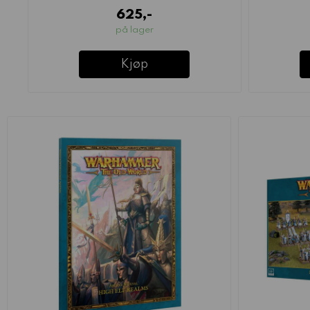
625,-
på lager
Kjøp