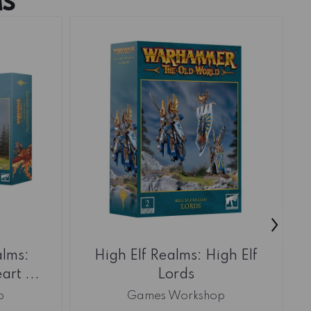
MS
›
alms:
High Elf Realms: High Elf
rt ...
Lords
p
Games Workshop