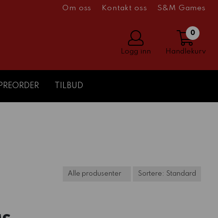
Om oss
Kontakt oss
S&M Games
0
Logg inn
Handlekurv
PREORDER
TILBUD