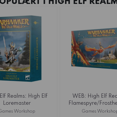
OPULÆRT I
HIGH ELF REAL
Elf Realms: High Elf
WEB: High Elf Re
Loremaster
Flamespyre/Frosthea
Games Workshop
Games Worksho