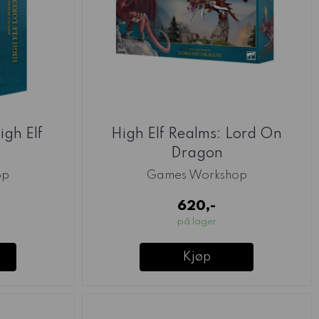
igh Elf
High Elf Realms: Lord On
Dragon
op
Games Workshop
620,-
på lager
Kjøp