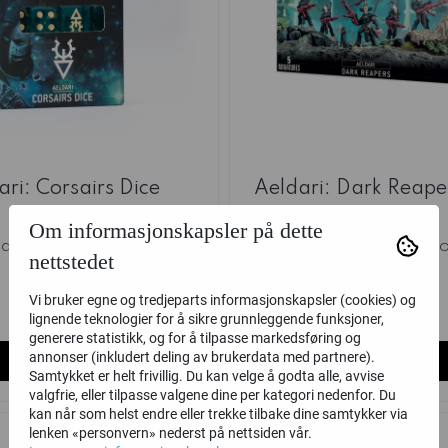
ari: Corsairs Dice
Aeldari: Dark Reape
Om informasjonskapsler på dette
ames Workshop
Games Worksh
nettstedet
245,-
465,-
Vi bruker egne og tredjeparts informasjonskapsler (cookies) og
Ikke på lager
Ikke på lager
lignende teknologier for å sikre grunnleggende funksjoner,
generere statistikk, og for å tilpasse markedsføring og
annonser (inkludert deling av brukerdata med partnere).
Kjøp
Kjøp
Samtykket er helt frivillig. Du kan velge å godta alle, avvise
valgfrie, eller tilpasse valgene dine per kategori nedenfor. Du
kan når som helst endre eller trekke tilbake dine samtykker via
lenken «personvern» nederst på nettsiden vår.