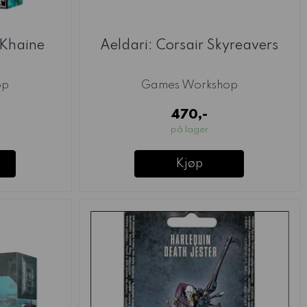
 Khaine
Aeldari: Corsair Skyreavers
op
Games Workshop
470,-
på lager
Kjøp