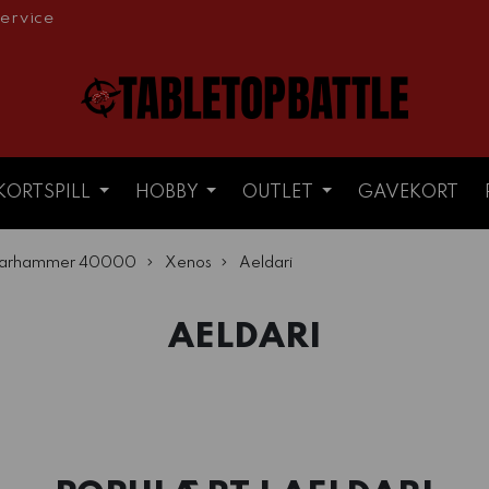
ervice
KORTSPILL
HOBBY
OUTLET
GAVEKORT
arhammer 40000
Xenos
Aeldari
AELDARI