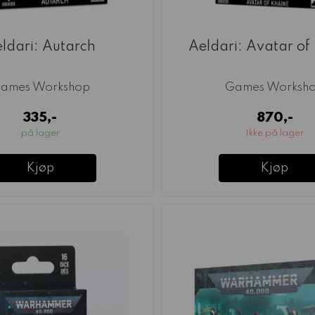
ldari: Autarch
Aeldari: Avatar of
ames Workshop
Games Worksh
335,-
870,-
på lager
Ikke på lager
Kjøp
Kjøp