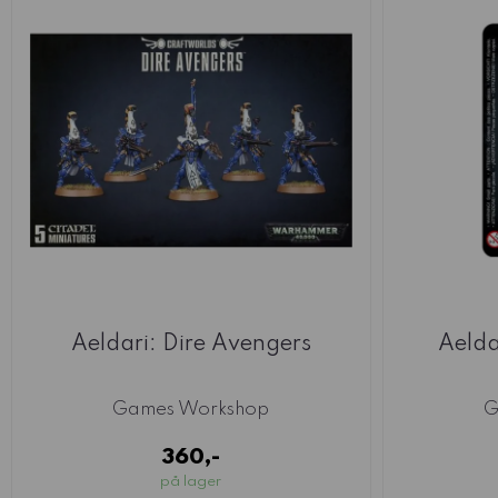
Aeldari: Dire Avengers
Aelda
Games Workshop
G
360,-
på lager