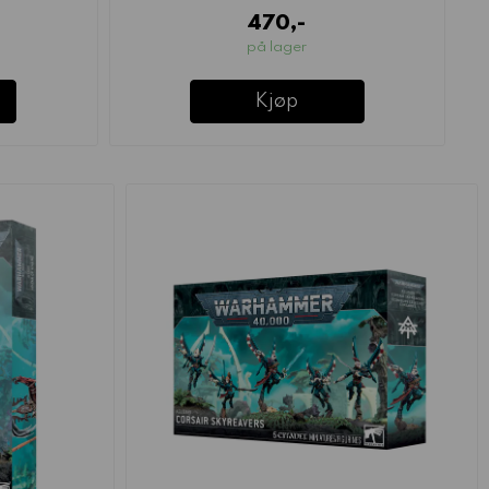
470,-
på lager
Kjøp