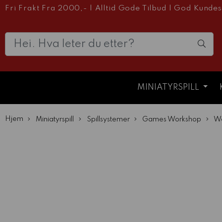
Fri Frakt Fra 2000,-
|
Alltid Gode Tilbud
|
God Kundes
MINIATYRSPILL
Hjem
Miniatyrspill
Spillsystemer
Games Workshop
W