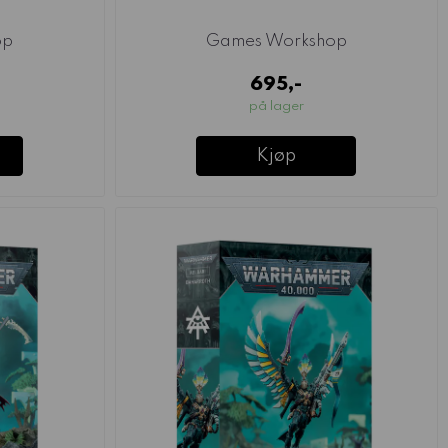
op
Games Workshop
695,-
på lager
Kjøp