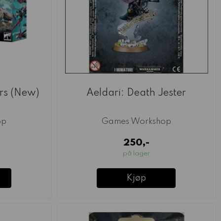
rs (New)
Aeldari: Death Jester
op
Games Workshop
250,-
på lager
Kjøp