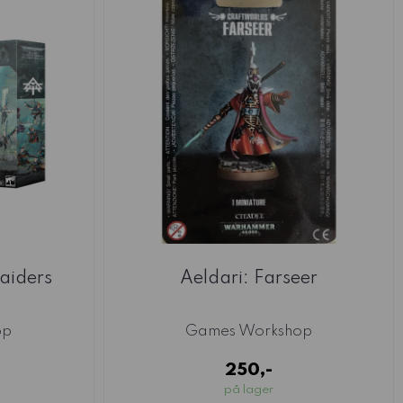
Raiders
Aeldari: Farseer
op
Games Workshop
250,-
på lager