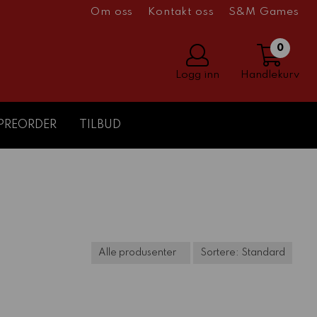
Om oss
Kontakt oss
S&M Games
0
Logg inn
Handlekurv
PREORDER
TILBUD