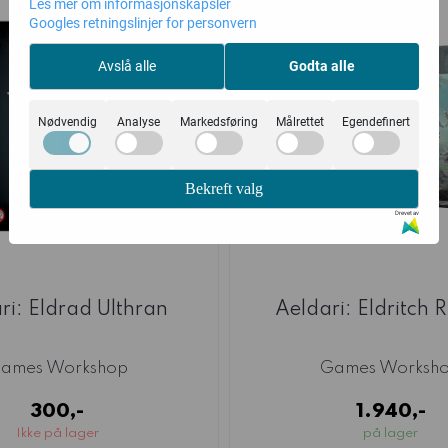
Les mer om informasjonskapsler
Googles retningslinjer for personvern
Avslå alle
Godta alle
Nødvendig
Analyse
Markedsføring
Målrettet
Egendefinert
Bekreft valg
Drevet av
ri: Eldrad Ulthran
Aeldari: Eldritch 
ames Workshop
Games Worksh
300,-
1.940,-
Ikke på lager
på lager