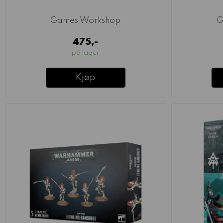
Games Workshop
G
475,-
på lager
Kjøp