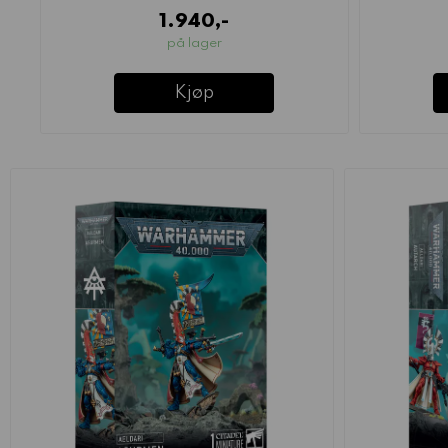
1.940,-
på lager
Kjøp