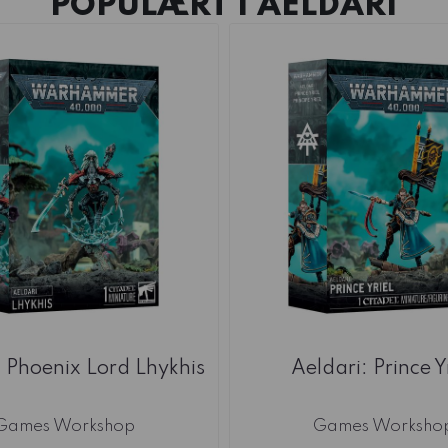
POPULÆRT I
AELDARI
: Phoenix Lord Lhykhis
Aeldari: Prince Y
Games Workshop
Games Worksho