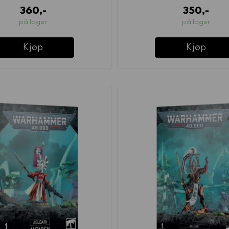
360,-
350,-
på lager
på lager
Kjøp
Kjøp