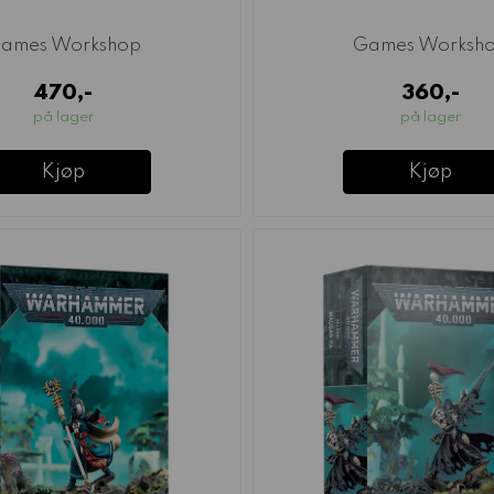
ames Workshop
Games Worksh
470,-
360,-
på lager
på lager
Kjøp
Kjøp