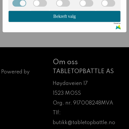
Bekreft valg
Drevet av
Om oss
TABLETOPBATTLE AS
 Powered by
Høydaveien 17
1523 MOSS
Org. nr. 917008248MVA
Tlf:
butikk@tabletopbattle.no