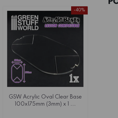
P
-40%
GSW Acrylic Oval Clear Base
100x175mm (3mm) x 1 ...