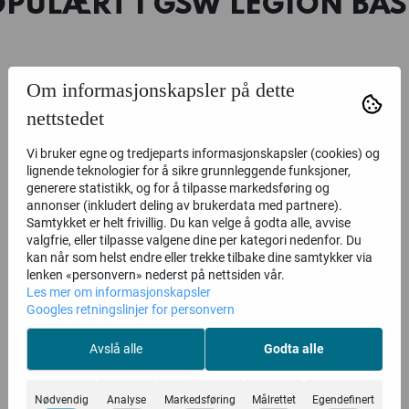
OPULÆRT I
GSW LEGION BAS
Om informasjonskapsler på dette
nettstedet
Vi bruker egne og tredjeparts informasjonskapsler (cookies) og
lignende teknologier for å sikre grunnleggende funksjoner,
generere statistikk, og for å tilpasse markedsføring og
annonser (inkludert deling av brukerdata med partnere).
Samtykket er helt frivillig. Du kan velge å godta alle, avvise
valgfrie, eller tilpasse valgene dine per kategori nedenfor. Du
kan når som helst endre eller trekke tilbake dine samtykker via
lenken «personvern» nederst på nettsiden vår.
Les mer om informasjonskapsler
Googles retningslinjer for personvern
Avslå alle
Godta alle
Nødvendig
Analyse
Markedsføring
Målrettet
Egendefinert