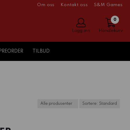
Om oss
Kontakt oss
S&M Games
0
Logg inn
Handlekurv
PREORDER
TILBUD