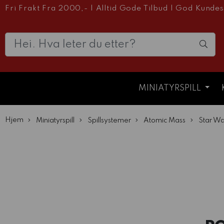
Fri Frakt Fra 2000,-
|
Alltid Gode Tilbud
|
God Kundes
MINIATYRSPILL
Hjem
Miniatyrspill
Spillsystemer
Atomic Mass
Star Wa