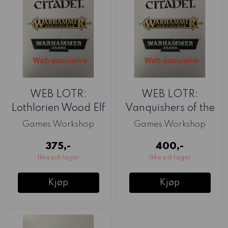
WEB LOTR:
WEB LOTR:
Lothlorien Wood Elf
Vanquishers of the
Warriors
Necromancer
Games Workshop
Games Workshop
375,-
400,-
Ikke på lager
Ikke på lager
Kjøp
Kjøp