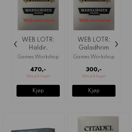
WEB LOTR:
WEB LOTR:
‹
›
Haldir,
Galadhrim
Galadhrim
Knights
Games Workshop
Games Workshop
G
Captain
470,-
300,-
Ikke på lager
Ikke på lager
Kjøp
Kjøp