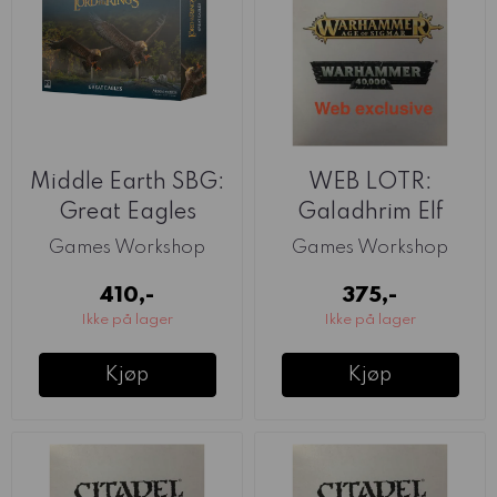
Middle Earth SBG:
WEB LOTR:
Great Eagles
Galadhrim Elf
Commanders
Games Workshop
Games Workshop
410,-
375,-
Ikke på lager
Ikke på lager
Kjøp
Kjøp