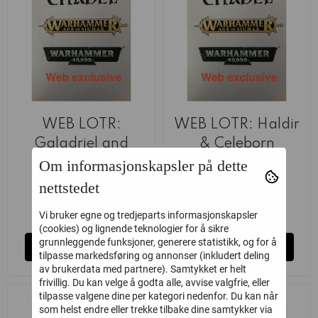
WEB LOTR:
WEB LOTR: Haldir
Galadriel and
& Celeborn
Celeborn
Om informasjonskapsler på dette
Games Workshop
Games Workshop
nettstedet
240,-
235,-
Ikke på lager
Ikke på lager
Vi bruker egne og tredjeparts informasjonskapsler
(cookies) og lignende teknologier for å sikre
grunnleggende funksjoner, generere statistikk, og for å
Kjøp
Kjøp
tilpasse markedsføring og annonser (inkludert deling
av brukerdata med partnere). Samtykket er helt
frivillig. Du kan velge å godta alle, avvise valgfrie, eller
tilpasse valgene dine per kategori nedenfor. Du kan når
som helst endre eller trekke tilbake dine samtykker via