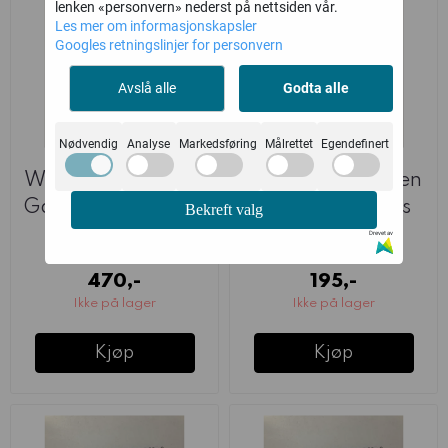
lenken «personvern» nederst på nettsiden vår.
Les mer om informasjonskapsler
Googles retningslinjer for personvern
Avslå alle
Godta alle
Nødvendig
Analyse
Markedsføring
Målrettet
Egendefinert
WEB LOTR: Haldir,
WEB LOTR: Lorien
Galadhrim Captain
Elf Commanders
Bekreft valg
(2025)
Drevet av
Games Workshop
Games Workshop
470,-
195,-
Ikke på lager
Ikke på lager
Kjøp
Kjøp