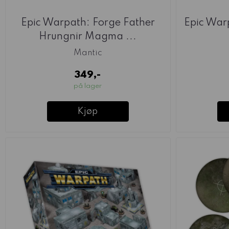
Epic Warpath: Forge Father
Epic War
Hrungnir Magma ...
Mantic
349,-
på lager
Kjøp