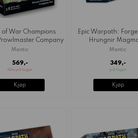
s of War Champions
Epic Warpath: Forge
Prowlmaster Company
Hrungnir Magma 
...
Mantic
Mantic
569,-
349,-
Ikke på lager
på lager
Kjøp
Kjøp