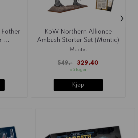
›
 Father
KoW Northern Alliance
...
Ambush Starter Set (Mantic)
Mantic
329,40
549,-
på lager
Kjøp