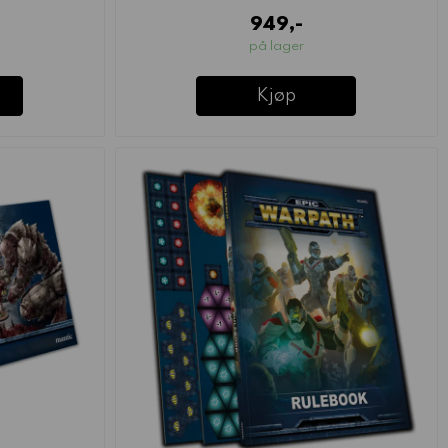
949,-
på lager
Kjøp