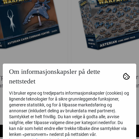
Om informasjonskapsler på dette
path: Asterian Cairn
Epic Warpath: Aster
nettstedet
mand Centre ...
Army Pack (Man
Vi bruker egne og tredjeparts informasjonskapsler (cookies) og
Mantic
Mantic
lignende teknologier for å sikre grunnleggende funksjoner,
generere statistikk, og for å tilpasse markedsføring og
349,-
949,-
annonser (inkludert deling av brukerdata med partnere).
på lager
på lager
Samtykket er helt frivillig. Du kan velge å godta alle, avvise
valgfrie, eller tilpasse valgene dine per kategori nedenfor. Du
kan når som helst endre eller trekke tilbake dine samtykker via
Kjøp
Kjøp
lenken «personvern» nederst på nettsiden vår.