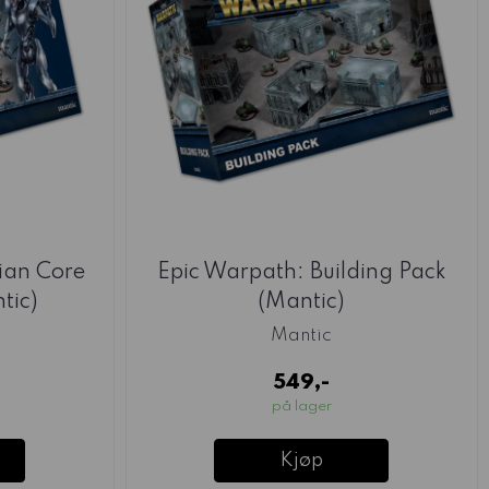
ian Core
Epic Warpath: Building Pack
tic)
(Mantic)
Mantic
549,-
på lager
Kjøp