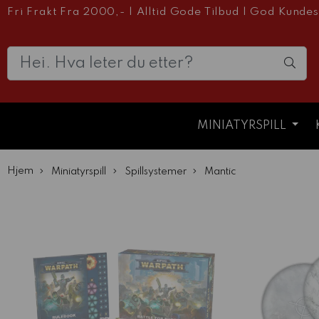
Fri Frakt Fra 2000,-
|
Alltid Gode Tilbud
|
God Kundes
MINIATYRSPILL
Hjem
Miniatyrspill
Spillsystemer
Mantic