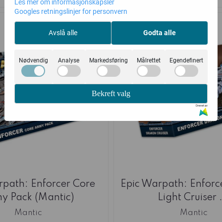
Les mer om informasjonskapsler
Googles retningslinjer for personvern
Avslå alle
Godta alle
Nødvendig
Analyse
Markedsføring
Målrettet
Egendefinert
Bekreft valg
Drevet av
rpath: Enforcer Core
Epic Warpath: Enforc
y Pack (Mantic)
Light Cruiser .
Mantic
Mantic