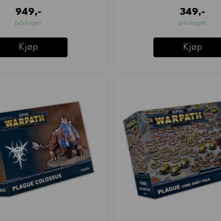
949,-
349,-
på lager
på lager
Kjøp
Kjøp