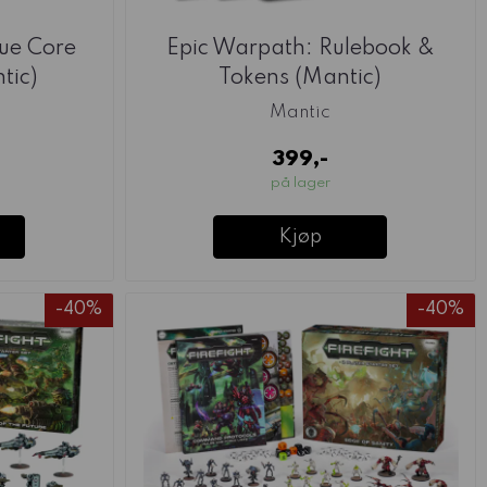
ue Core
Epic Warpath: Rulebook &
tic)
Tokens (Mantic)
Mantic
399,-
på lager
Kjøp
-40%
-40%