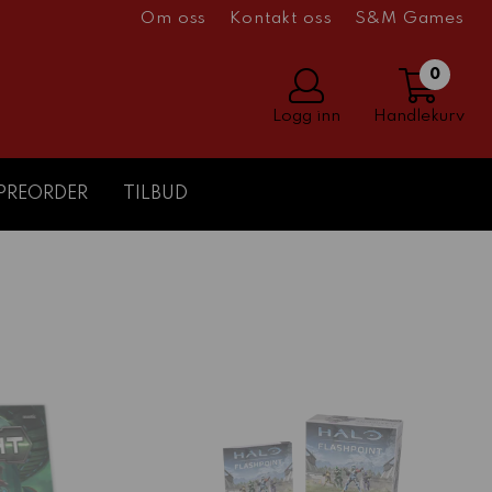
Om oss
Kontakt oss
S&M Games
0
Logg inn
Handlekurv
PREORDER
TILBUD