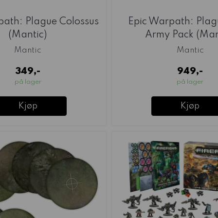
path: Plague Colossus
Epic Warpath: Plag
(Mantic)
Army Pack (Man
Mantic
Mantic
349,-
949,-
på lager
på lager
Kjøp
Kjøp