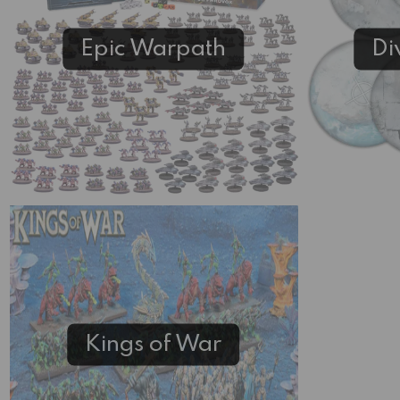
Epic Warpath
Di
Kings of War