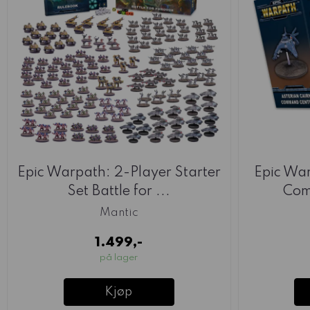
Epic Warpath: 2-Player Starter
Epic War
Set Battle for ...
Com
Mantic
1.499,-
på lager
Kjøp