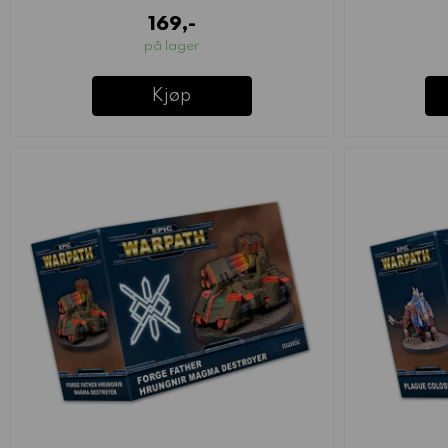
169,-
på lager
Kjøp