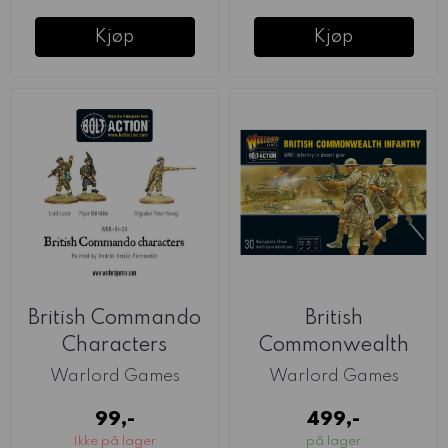
Kjøp
Kjøp
British Commando
British
Characters
Commonwealth
(Warlord)
Infantry (Warlord)
Warlord Games
Warlord Games
99,-
499,-
Ikke på lager
på lager