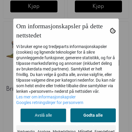
Kjøp
Kjøp
Om informasjonskapsler på dette
nettstedet
Vi bruker egne og tredjeparts informasjonskapsler
(cookies) og lignende teknologier for å sikre
grunnleggende funksjoner, generere statistikk, og for å
tilpasse markedsføring og annonser (inkludert deling
av brukerdata med partnere). Samtykket er helt
frivillig. Du kan velge å godta alle, avvise valgfrie, eller
tilpasse valgene dine per kategori nedenfor. Du kan når
som helst endre eller trekke tilbake dine samtykker via
British Army Chindit
British Army
lenken «personvern» nederst på nettsiden vår.
Mule Teams
Command
Les mer om informasjonskapsler
Googles retningslinjer for personvern
(Warlord)
(Warlord)
Warlord Games
Warlord Games
Avslå alle
Godta alle
149,-
139,-
Ikke på lager
på lager
Nødvendig
Analyse
Markedsføring
Målrettet
Egendefinert