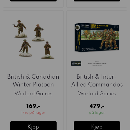
British & Canadian
British & Inter-
Winter Platoon
Allied Commandos
Commanders ...
(Warlord)
Warlord Games
Warlord Games
169,-
479,-
Ikke på lager
på lager
Kjøp
Kjøp