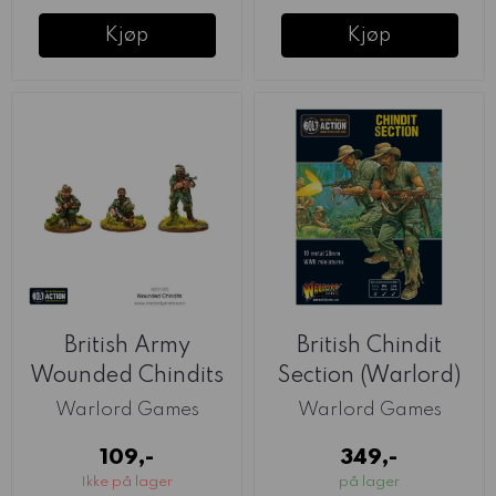
Kjøp
Kjøp
British Army
British Chindit
Wounded Chindits
Section (Warlord)
(Warlord)
Warlord Games
Warlord Games
109,-
349,-
Ikke på lager
på lager