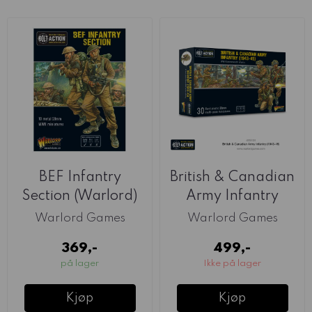
BEF Infantry
British & Canadian
Section (Warlord)
Army Infantry
1943-45 ...
Warlord Games
Warlord Games
369,-
499,-
på lager
Ikke på lager
Kjøp
Kjøp