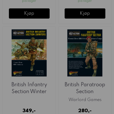
på lager
på lager
Kjøp
Kjøp
British Infantry
British Paratroop
Section Winter
Section
(Warlord)
Warlord Games
349,-
280,-