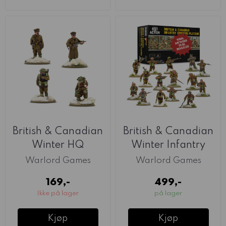
British & Canadian
British & Canadian
Winter HQ
Winter Infantry
(Warlord)
Platoon ...
Warlord Games
Warlord Games
169,-
499,-
Ikke på lager
på lager
Kjøp
Kjøp