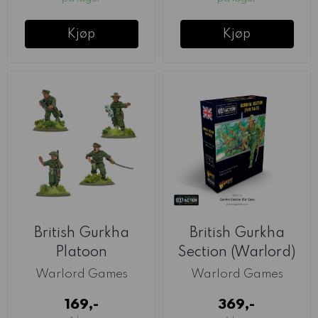
Kjøp
Kjøp
British Gurkha
British Gurkha
Platoon
Section (Warlord)
Commanders
Warlord Games
Warlord Games
(Warlord)
169,-
369,-