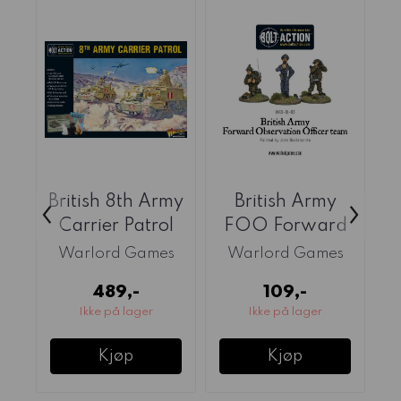
British 8th Army
British Army
‹
›
Carrier Patrol
FOO Forward
I
(Warlord)
Observer
Warlord Games
Warlord Games
Officers ...
489,-
109,-
Ikke på lager
Ikke på lager
Kjøp
Kjøp