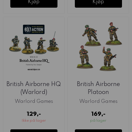
Kjøp
Kjøp
British Airborne HQ
British Airborne
(Warlord)
Platoon
Commanders
Warlord Games
Warlord Games
(Warlord)
129,-
169,-
Ikke på lager
på lager