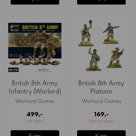
British 8th Army
British 8th Army
Infantry (Warlord)
Platoon
Commanders
Warlord Games
Warlord Games
(Warlord)
499,-
169,-
på lager
Ikke på lager