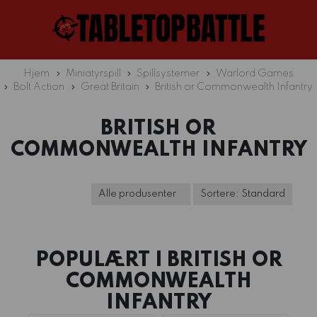
Hjem
Miniatyrspill
Spillsystemer
Warlord Games
Bolt Action
Great Britain
British or Commonwealth Infantry
BRITISH OR
COMMONWEALTH INFANTRY
POPULÆRT I
BRITISH OR
COMMONWEALTH
INFANTRY