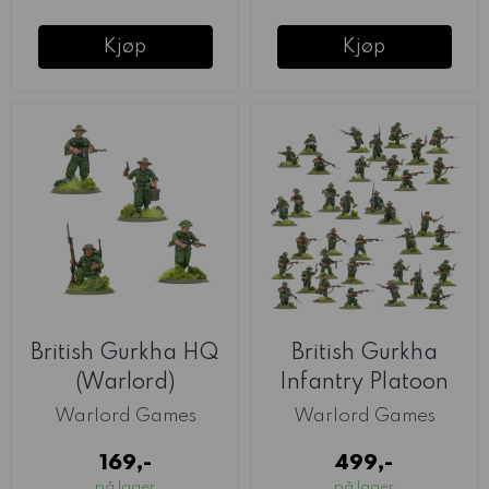
Kjøp
Kjøp
British Gurkha HQ
British Gurkha
(Warlord)
Infantry Platoon
(Warlord)
Warlord Games
Warlord Games
169,-
499,-
på lager
på lager