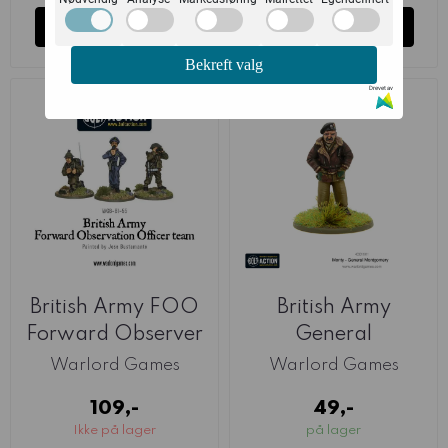
Kjøp
Kjøp
Bekreft valg
Drevet av
British Army FOO
British Army
Forward Observer
General
Officers ...
Montgomery
Warlord Games
Warlord Games
(Warlord)
109,-
49,-
Ikke på lager
på lager