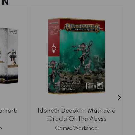
IN
›
amarti
Idoneth Deepkin: Mathaela
Oracle Of The Abyss
p
Games Workshop