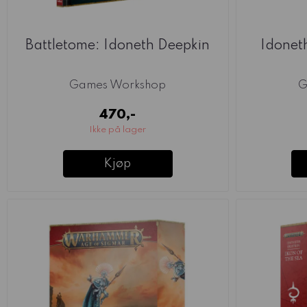
Battletome: Idoneth Deepkin
Idonet
Games Workshop
G
470,-
Ikke på lager
Kjøp