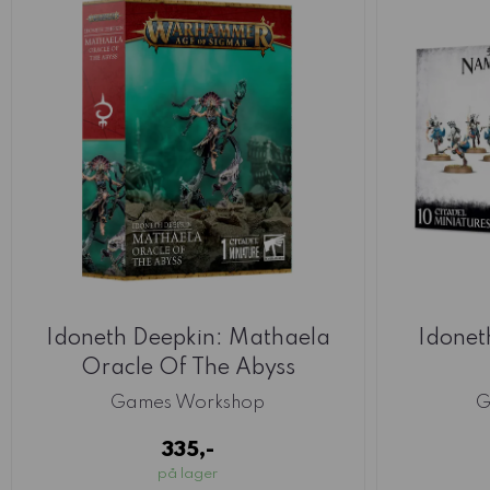
Idoneth Deepkin: Mathaela
Idonet
Oracle Of The Abyss
Games Workshop
G
335,-
på lager