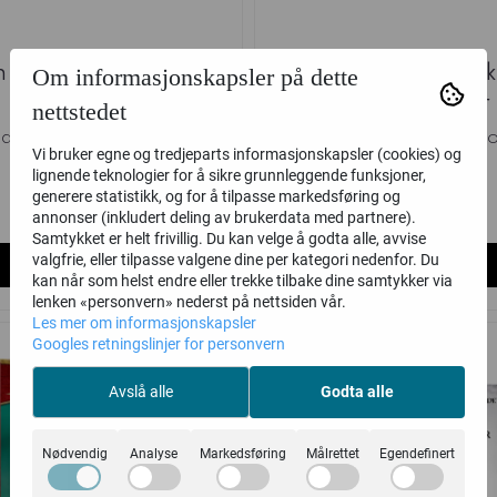
Om informasjonskapsler på dette
h Deepkin: Akhelian
Idoneth Deepk
Allopex
Akhelian/Morsarr
nettstedet
ames Workshop
Games Worksh
Vi bruker egne og tredjeparts informasjonskapsler (cookies) og
lignende teknologier for å sikre grunnleggende funksjoner,
435,-
445,-
generere statistikk, og for å tilpasse markedsføring og
på lager
Ikke på lager
annonser (inkludert deling av brukerdata med partnere).
Samtykket er helt frivillig. Du kan velge å godta alle, avvise
valgfrie, eller tilpasse valgene dine per kategori nedenfor. Du
Kjøp
Kjøp
kan når som helst endre eller trekke tilbake dine samtykker via
lenken «personvern» nederst på nettsiden vår.
Les mer om informasjonskapsler
Googles retningslinjer for personvern
Avslå alle
Godta alle
Nødvendig
Analyse
Markedsføring
Målrettet
Egendefinert