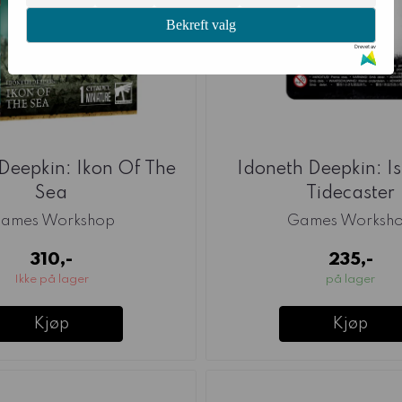
Bekreft valg
Drevet av
Deepkin: Ikon Of The
Idoneth Deepkin: I
Sea
Tidecaster
ames Workshop
Games Worksh
310,-
235,-
Ikke på lager
på lager
Kjøp
Kjøp