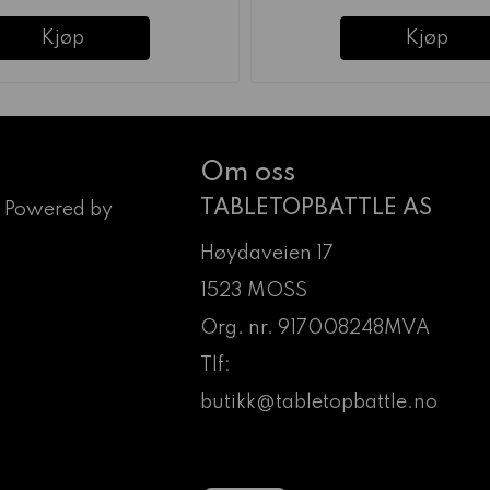
Kjøp
Kjøp
Om oss
TABLETOPBATTLE AS
 Powered by
Høydaveien 17
1523 MOSS
Org. nr. 917008248MVA
Tlf:
butikk@tabletopbattle.no