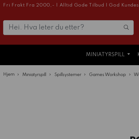
Fri Frakt Fra 2000,-
|
Alltid Gode Tilbud
|
God Kundes
MINIATYRSPILL
Hjem
Miniatyrspill
Spillsystemer
Games Workshop
Wa