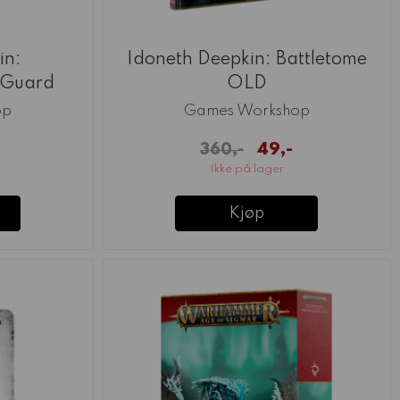
in:
Idoneth Deepkin: Battletome
 Guard
OLD
op
Games Workshop
49,-
360,-
Ikke på lager
Kjøp