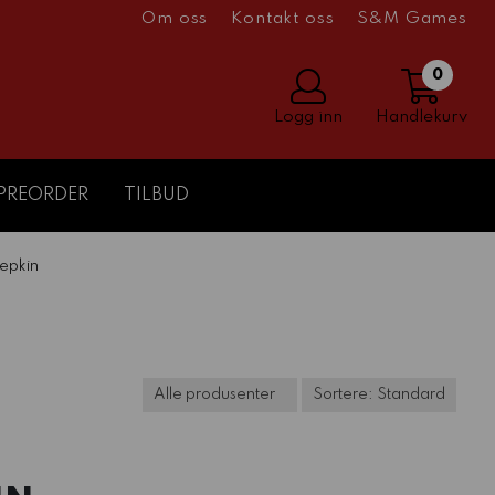
Om oss
Kontakt oss
S&M Games
0
Logg inn
Handlekurv
PREORDER
TILBUD
epkin