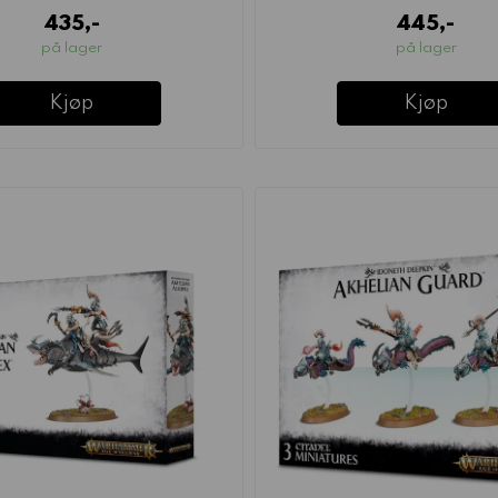
435,-
445,-
på lager
på lager
Kjøp
Kjøp