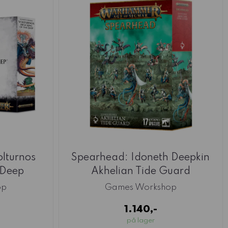
olturnos
Spearhead: Idoneth Deepkin
 Deep
Akhelian Tide Guard
op
Games Workshop
1.140,-
på lager