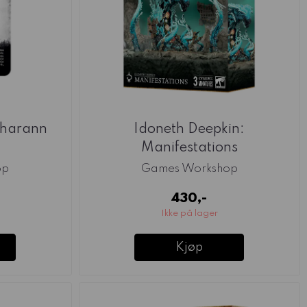
sharann
Idoneth Deepkin:
Manifestations
op
Games Workshop
430,-
Ikke på lager
Kjøp