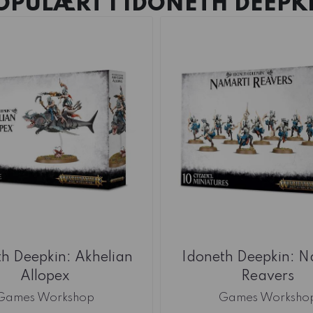
OPULÆRT I
IDONETH DEEPK
h Deepkin: Akhelian
Idoneth Deepkin: N
Allopex
Reavers
Games Workshop
Games Worksho