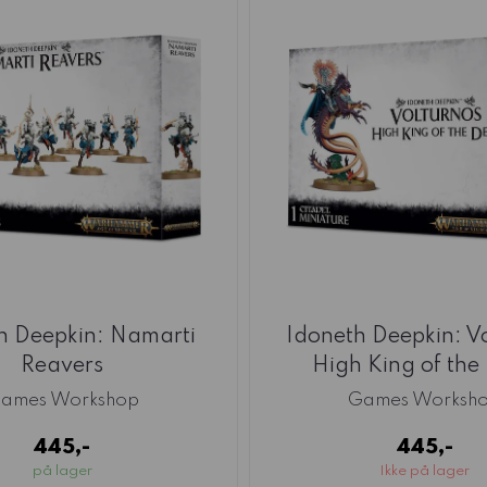
h Deepkin: Namarti
Idoneth Deepkin: V
Reavers
High King of the
ames Workshop
Games Worksh
445,-
445,-
på lager
Ikke på lager