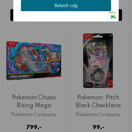
på lager
på lager
Bekreft valg
Drevet av
Kjøp
Kjøp
Pokemon Chaos
Pokemon: Pitch
Rising Mega
Black Checklane
Greninja EX MAX 1
Slowpoke MAX 3
Pokemon Company
Pokemon Company
799,-
99,-