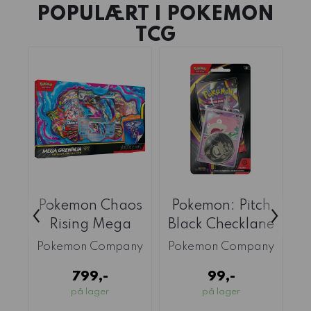
POPULÆRT I
POKEMON
TCG
Pokemon Chaos
Pokemon: Pitch
P
‹
›
Rising Mega
Black Checklane
Greninja EX
Slowpoke MAX
Pokemon Company
Pokemon Company
P
MAX 1
3
799,-
99,-
på lager
på lager