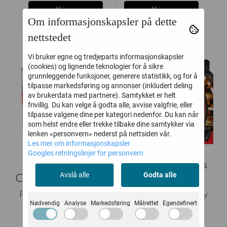
Kjøp
Kjøp
Om informasjonskapsler på dette
nettstedet
Vi bruker egne og tredjeparts informasjonskapsler
(cookies) og lignende teknologier for å sikre
grunnleggende funksjoner, generere statistikk, og for å
tilpasse markedsføring og annonser (inkludert deling
av brukerdata med partnere). Samtykket er helt
frivillig. Du kan velge å godta alle, avvise valgfrie, eller
tilpasse valgene dine per kategori nedenfor. Du kan når
som helst endre eller trekke tilbake dine samtykker via
lenken «personvern» nederst på nettsiden vår.
Les mer om informasjonskapsler
Googles retningslinjer for personvern
1 stk Pokemon
Pokemon Chaos
Avslå alle
Godta alle
Chaos Rising Mini
Rising League
Tin 2026 MAX 5
Battle Deck Mega
Pokemon Company
Pokemon Company
Nødvendig
Analyse
Markedsføring
Målrettet
Egendefinert
...
189,-
549,-