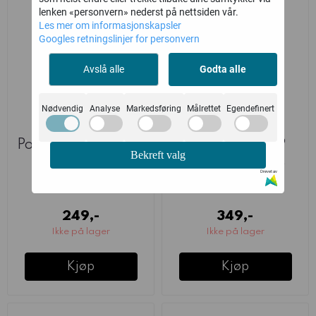
lenken «personvern» nederst på nettsiden vår.
Les mer om informasjonskapsler
Googles retningslinjer for personvern
Avslå alle
Godta alle
Nødvendig
Analyse
Markedsføring
Målrettet
Egendefinert
Polish TKS Tankette
Polish Twin 7TP
Bekreft valg
(Warlord)
Tank (Warlord)
Drevet av
Warlord Games
Warlord Games
249,-
349,-
Ikke på lager
Ikke på lager
Kjøp
Kjøp