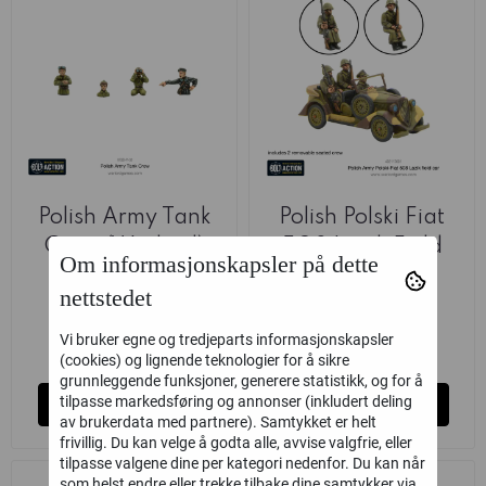
Polish Army Tank
Polish Polski Fiat
Crew (Warlord)
508 Lazik Field
Om informasjonskapsler på dette
Car (Warlord)
Warlord Games
Warlord Games
nettstedet
69,-
249,-
Vi bruker egne og tredjeparts informasjonskapsler
Ikke på lager
Ikke på lager
(cookies) og lignende teknologier for å sikre
grunnleggende funksjoner, generere statistikk, og for å
tilpasse markedsføring og annonser (inkludert deling
Kjøp
Kjøp
av brukerdata med partnere). Samtykket er helt
frivillig. Du kan velge å godta alle, avvise valgfrie, eller
tilpasse valgene dine per kategori nedenfor. Du kan når
som helst endre eller trekke tilbake dine samtykker via