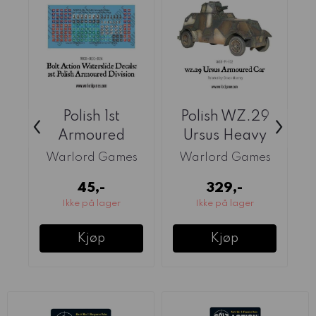
Polish 1st
Polish WZ.29
‹
›
Armoured
Ursus Heavy
Division Decal
Armoured Car
Warlord Games
Warlord Games
Sheet ...
(Warlord)
45,-
329,-
Ikke på lager
Ikke på lager
Kjøp
Kjøp