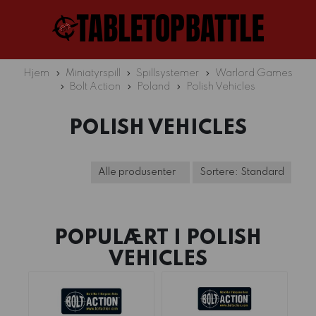
Hjem
Miniatyrspill
Spillsystemer
Warlord Games
Bolt Action
Poland
Polish Vehicles
POLISH VEHICLES
POPULÆRT I
POLISH
VEHICLES