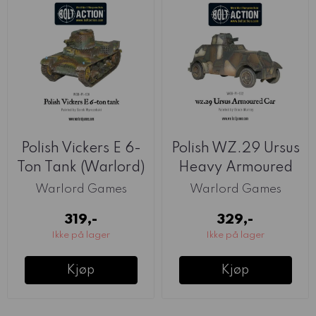
Polish Vickers E 6-
Polish WZ.29 Ursus
Ton Tank (Warlord)
Heavy Armoured
Car (Warlord)
Warlord Games
Warlord Games
319,-
329,-
Ikke på lager
Ikke på lager
Kjøp
Kjøp