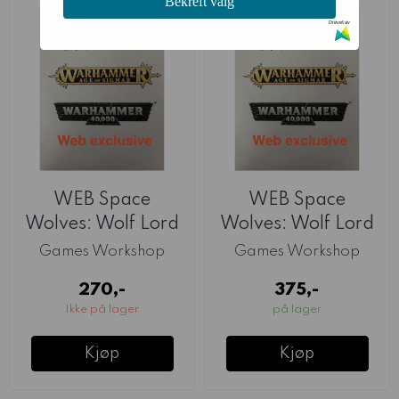
Bekreft valg
Drevet av
WEB Space
WEB Space
Wolves: Wolf Lord
Wolves: Wolf Lord
Krom
on Thunderwolf
Games Workshop
Games Workshop
270,-
375,-
Ikke på lager
på lager
Kjøp
Kjøp