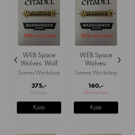
WEB Space
WEB Space
‹
›
Wolves: Wolf
Wolves:
Lord on
Cyberwolf
Games Workshop
Games Workshop
G
Thunderwolf
375,-
160,-
på lager
Ikke på lager
Kjøp
Kjøp