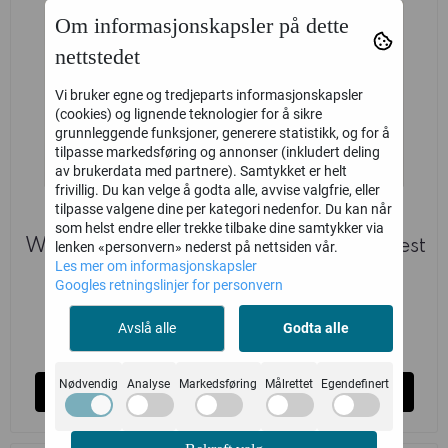
Om informasjonskapsler på dette
nettstedet
Vi bruker egne og tredjeparts informasjonskapsler
(cookies) og lignende teknologier for å sikre
grunnleggende funksjoner, generere statistikk, og for å
tilpasse markedsføring og annonser (inkludert deling
av brukerdata med partnere). Samtykket er helt
frivillig. Du kan velge å godta alle, avvise valgfrie, eller
tilpasse valgene dine per kategori nedenfor. Du kan når
WEB Space
WEB Space
som helst endre eller trekke tilbake dine samtykker via
Wolves: Cyberwolf
Wolves: Rune Priest
lenken «personvern» nederst på nettsiden vår.
Les mer om informasjonskapsler
Games Workshop
Games Workshop
Googles retningslinjer for personvern
160,-
195,-
Avslå alle
Godta alle
Ikke på lager
Ikke på lager
Nødvendig
Analyse
Markedsføring
Målrettet
Egendefinert
Kjøp
Kjøp