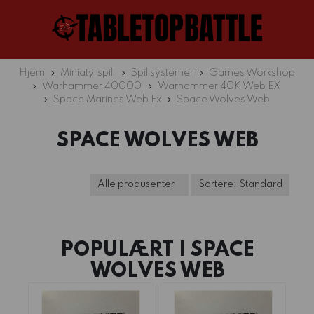
Hjem
Miniatyrspill
Spillsystemer
Games Workshop
Warhammer 40000
Warhammer 40K Web EX
Space Marines Web Ex
Space Wolves Web
SPACE WOLVES WEB
POPULÆRT I
SPACE
WOLVES WEB