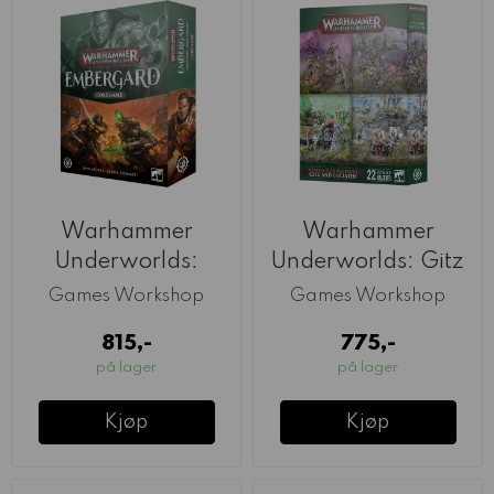
Warhammer
Warhammer
Underworlds:
Underworlds: Gitz
Embergard
And Goliaths
Games Workshop
Games Workshop
815,-
775,-
på lager
på lager
Kjøp
Kjøp