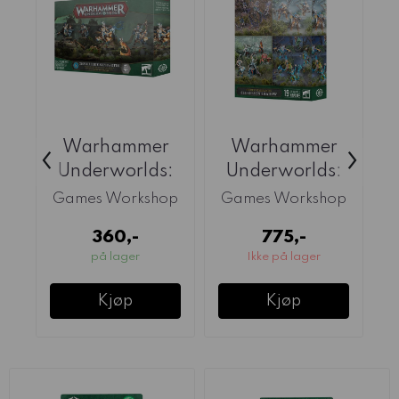
Warhammer
Warhammer
‹
›
Underworlds:
Underworlds:
Thyrielle's
Seekers In
Games Workshop
Games Workshop
G
Zephyrites
Shadow
360,-
775,-
på lager
Ikke på lager
Kjøp
Kjøp