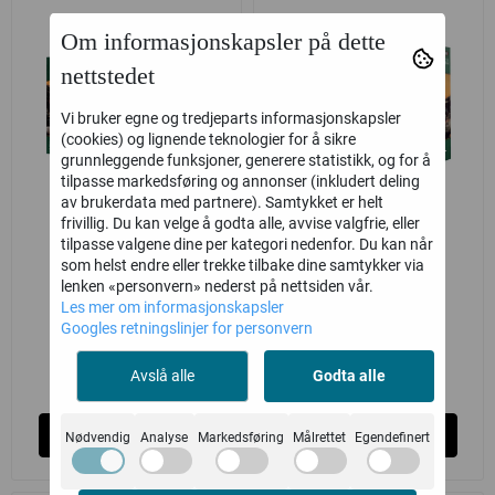
Om informasjonskapsler på dette
nettstedet
Vi bruker egne og tredjeparts informasjonskapsler
(cookies) og lignende teknologier for å sikre
grunnleggende funksjoner, generere statistikk, og for å
tilpasse markedsføring og annonser (inkludert deling
av brukerdata med partnere). Samtykket er helt
frivillig. Du kan velge å godta alle, avvise valgfrie, eller
Warhammer
Warhammer
tilpasse valgene dine per kategori nedenfor. Du kan når
som helst endre eller trekke tilbake dine samtykker via
Underworlds:
Underworlds:
lenken «personvern» nederst på nettsiden vår.
Kamandora's
Knives Of The
Les mer om informasjonskapsler
Games Workshop
Games Workshop
Googles retningslinjer for personvern
Blades
Crone
330,-
330,-
Avslå alle
Godta alle
på lager
Ikke på lager
Kjøp
Kjøp
Nødvendig
Analyse
Markedsføring
Målrettet
Egendefinert