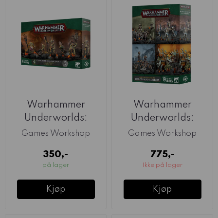
Warhammer
Warhammer
Underworlds:
Underworlds:
Grandfathers
Heroes And
Games Workshop
Games Workshop
Gardeners
Hunters
350,-
775,-
på lager
Ikke på lager
Kjøp
Kjøp