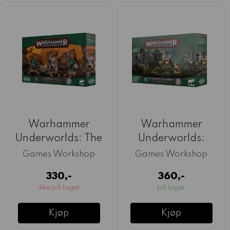
Warhammer
Warhammer
Underworlds: The
Underworlds:
Jaws Of Itzl
Thyrielle's
Games Workshop
Games Workshop
Zephyrites
330,-
360,-
Ikke på lager
på lager
Kjøp
Kjøp