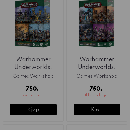
Warhammer
Warhammer
Underworlds:
Underworlds:
Brutes And Bandits
Despoilers And
Games Workshop
Games Workshop
Daemons
750,-
750,-
Ikke på lager
Ikke på lager
Kjøp
Kjøp