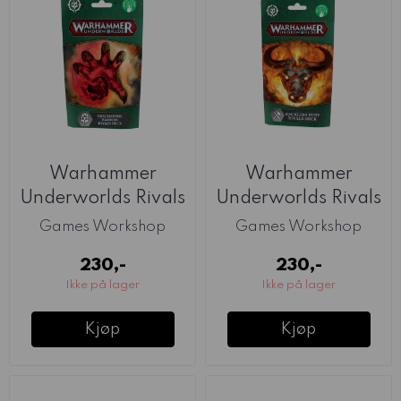
Warhammer
Warhammer
Underworlds Rivals
Underworlds Rivals
Deck: Realmstone
Deck: Reckless Fury
Games Workshop
Games Workshop
...
230,-
230,-
Ikke på lager
Ikke på lager
Kjøp
Kjøp