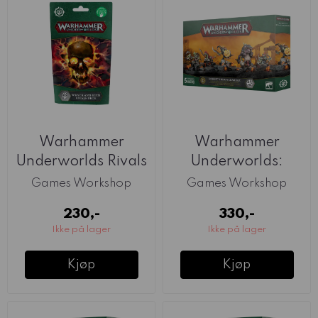
Warhammer
Warhammer
Underworlds Rivals
Underworlds:
Deck: Wrack And
Borgit's
Games Workshop
Games Workshop
Ruin
Beastgrabbaz
230,-
330,-
Ikke på lager
Ikke på lager
Kjøp
Kjøp