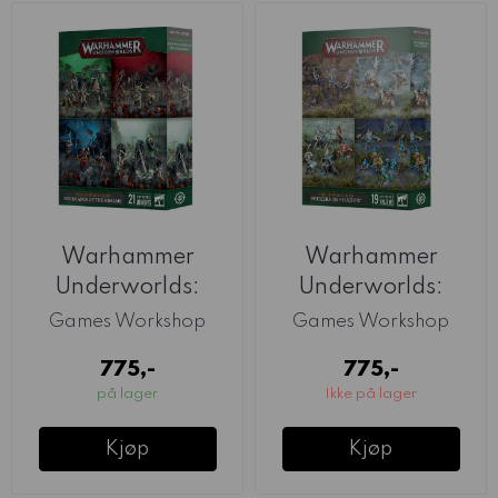
Warhammer
Warhammer
Underworlds:
Underworlds:
Revenants Of The
Seekers In Shadow
Games Workshop
Games Workshop
Realms
775,-
775,-
på lager
Ikke på lager
Kjøp
Kjøp