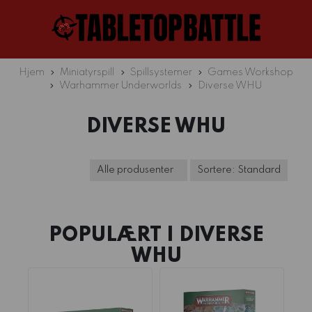
Hjem
Miniatyrspill
Spillsystemer
Games Workshop
Warhammer Underworlds
Diverse WHU
DIVERSE WHU
POPULÆRT I
DIVERSE
WHU