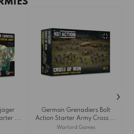
RMIES
›
jäger
German Grenadiers Bolt
G
rter ...
Action Starter Army Cross ...
s
Warlord Games