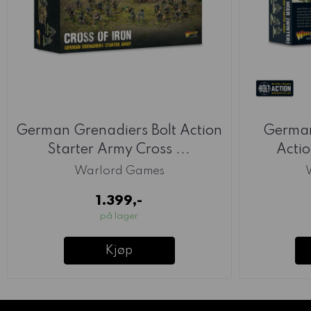
German Grenadiers Bolt Action
German
Starter Army Cross ...
Actio
Warlord Games
1.399,-
på lager
Kjøp