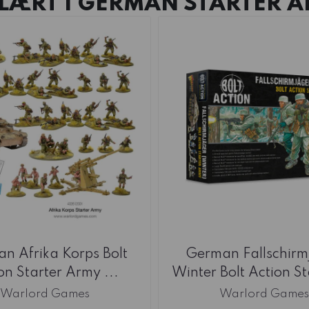
LÆRT I
GERMAN STARTER A
n Afrika Korps Bolt
German Fallschirm
on Starter Army ...
Winter Bolt Action Sta
Warlord Games
Warlord Game