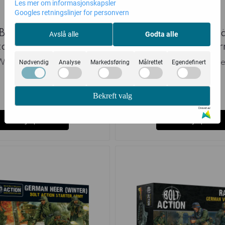
Les mer om informasjonskapsler
Googles retningslinjer for personvern
litzkrieg! Bolt Action
German Fallschirmjä
Avslå alle
Godta alle
tarter Army ...
Action Starter Ar
Warlord Games
Warlord Game
Nødvendig
Analyse
Markedsføring
Målrettet
Egendefinert
1.399,-
1.399,-
Bekreft valg
på lager
på lager
Drevet av
Kjøp
Kjøp