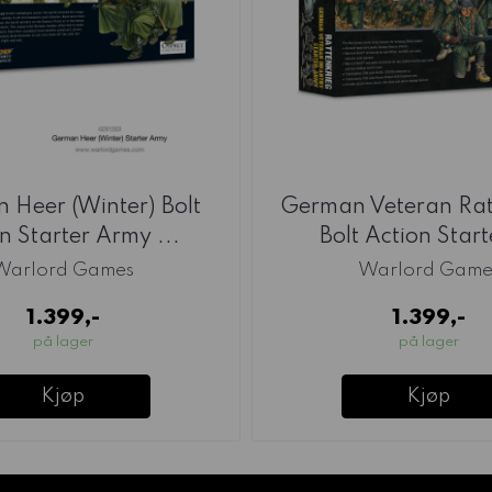
 Heer (Winter) Bolt
German Veteran Rat
n Starter Army ...
Bolt Action Starte
Warlord Games
Warlord Game
1.399,-
1.399,-
på lager
på lager
Kjøp
Kjøp