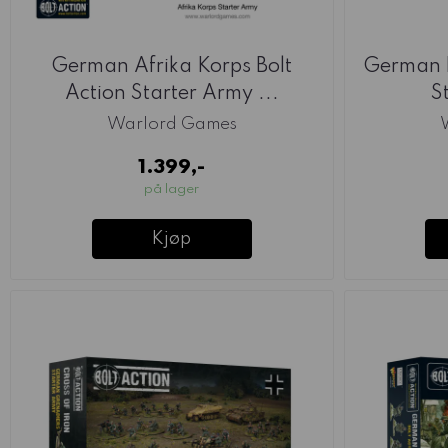
German Afrika Korps Bolt
German B
Action Starter Army ...
S
Warlord Games
1.399,-
på lager
Kjøp