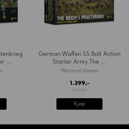
tenkrieg
German Waffen SS Bolt Action
r ...
Starter Army The ...
s
Warlord Games
1.399,-
på lager
Kjøp