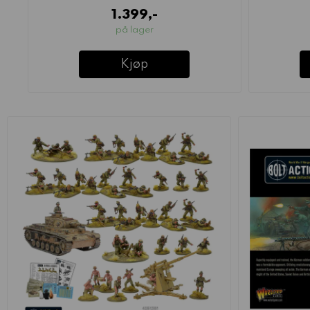
1.399,-
på lager
Kjøp