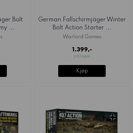
ger Bolt
German Fallschirmjäger Winter
my ...
Bolt Action Starter ...
s
Warlord Games
1.399,-
på lager
Kjøp