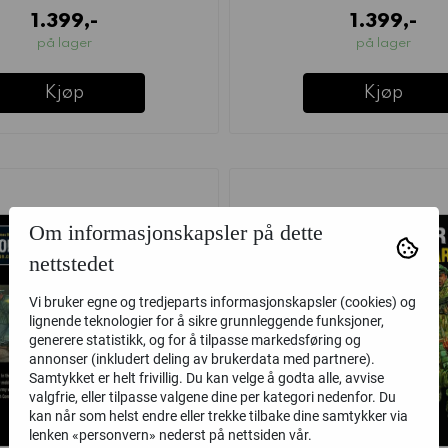
1.399,-
1.399,-
på lager
på lager
Kjøp
Kjøp
Om informasjonskapsler på dette
nettstedet
Vi bruker egne og tredjeparts informasjonskapsler (cookies) og
lignende teknologier for å sikre grunnleggende funksjoner,
generere statistikk, og for å tilpasse markedsføring og
annonser (inkludert deling av brukerdata med partnere).
Samtykket er helt frivillig. Du kan velge å godta alle, avvise
valgfrie, eller tilpasse valgene dine per kategori nedenfor. Du
kan når som helst endre eller trekke tilbake dine samtykker via
lenken «personvern» nederst på nettsiden vår.