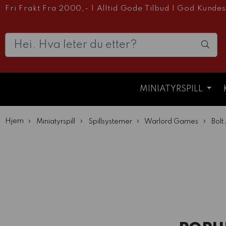
Fri Frakt Fra 2000,-
|
Alltid Gode Tilbud
|
God Kundes
MINIATYRSPILL
Hjem
Miniatyrspill
Spillsystemer
Warlord Games
Bolt