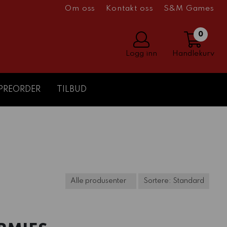
Om oss
Kontakt oss
S&M Games
0
Logg inn
Handlekurv
PREORDER
TILBUD