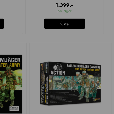
1.399,-
på lager
Kjøp