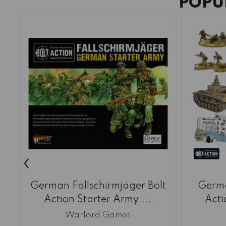
POPU
‹
German Fallschirmjäger Bolt
Germa
Action Starter Army ...
Acti
Warlord Games