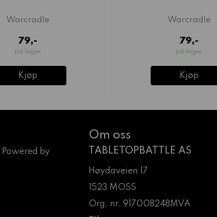
Warcradle
Warcradle
79,-
79,-
på lager
på lager
Kjøp
Kjøp
Om oss
TABLETOPBATTLE AS
 Powered by
Høydaveien 17
1523 MOSS
Org. nr. 917008248MVA