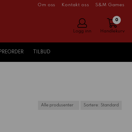
Om oss
Kontakt oss
S&M Games
0
Logg inn
Handlekurv
PREORDER
TILBUD