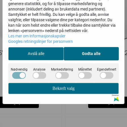
generere statistikk, og for å tilpasse markedsføring og
annonser (inkludert deling av brukerdata med partnere).
Samtykket er helt frivillig. Du kan velge å godta alle, avvise
valgfrie, eller tilpasse valgene dine per kategori nedenfor. Du
kan når som helst endre eller trekke tilbake dine samtykker via
lenken «personvern» nederst på nettsiden vår.
Les mer om informasjonskapsler
Googles retningslinjer for personvern
SW Super Glue
High Grade PVA 
Avslå alle
Godta alle
Warcradle
Nødvendig
Analyse
Markedsføring
Målrettet
Egendefinert
79,-
129,-
Bekreft valg
på lager
Ikke på lager
Drevet av
Kjøp
Kjøp