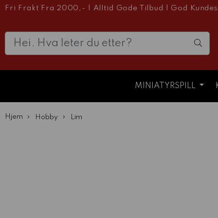
Fri Frakt Fra 2000,-
|
Alltid Gode Tilbud
|
God Kundes
MINIATYRSPILL
Hjem
Hobby
Lim