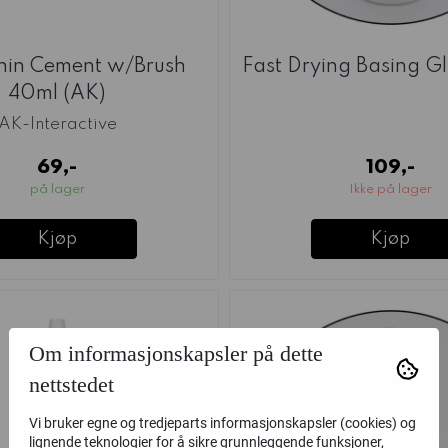
Thin Cement w/Brush
Fast Drying Basing G
40ml (AK)
AK-Interactive
69,-
109,-
på lager
Ikke på lager
Kjøp
Kjøp
Om informasjonskapsler på dette
nettstedet
Vi bruker egne og tredjeparts informasjonskapsler (cookies) og
lignende teknologier for å sikre grunnleggende funksjoner,