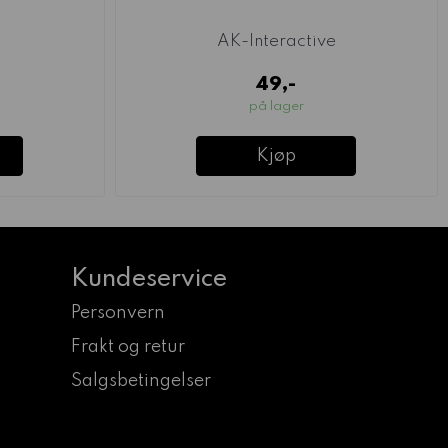
AK-Interactive
49,-
på lager
Kjøp
Kundeservice
Personvern
Frakt og retur
Salgsbetingelser