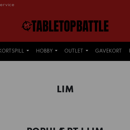
ervice
KORTSPILL
HOBBY
OUTLET
GAVEKORT
LIM