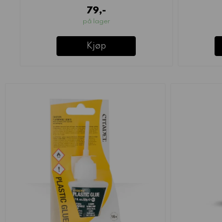
79,-
på lager
Kjøp