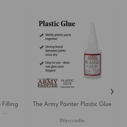
›
Filling
The Army Painter Plastic Glue
...
C
Warcradle