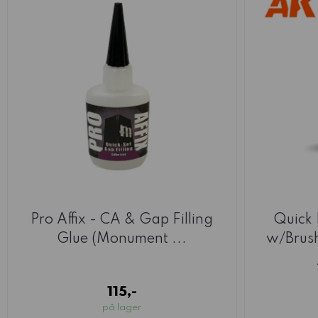
Pro Affix - CA & Gap Filling
Quick 
Glue (Monument ...
w/Brush
115,-
på lager