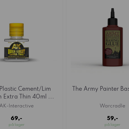
Plastic Cement/Lim
The Army Painter Ba
 Extra Thin 40ml ...
AK-Interactive
Warcradle
69,-
59,-
på lager
på lager