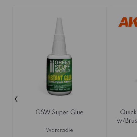
‹
GSW Super Glue
Quick
w/Brus
Warcradle