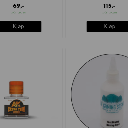
69,-
115,-
på lager
på lager
Kjøp
Kjøp