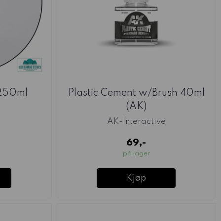
250ml
Plastic Cement w/Brush 40ml
(AK)
AK-Interactive
69,-
på lager
Kjøp