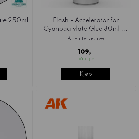
lue 250ml
Flash - Accelerator for
Cyanoacrylate Glue 30ml ...
AK-Interactive
109,-
på lager
Kjøp