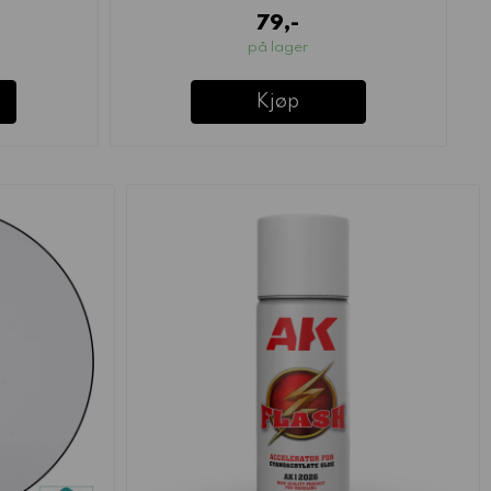
79,-
på lager
Kjøp