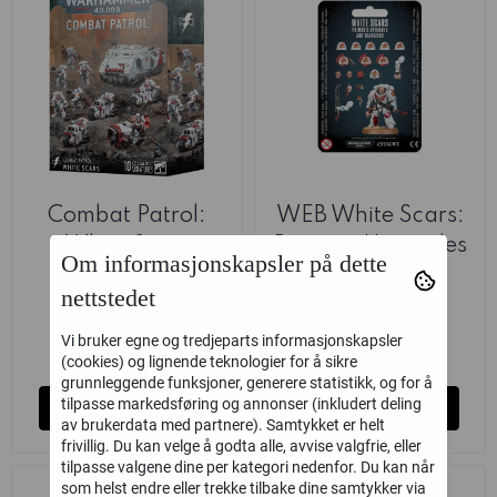
Combat Patrol:
WEB White Scars:
White Scars
Primaris Upgrades
Om informasjonskapsler på dette
& Transfers
Games Workshop
Games Workshop
nettstedet
1.280,-
220,-
Vi bruker egne og tredjeparts informasjonskapsler
på lager
på lager
(cookies) og lignende teknologier for å sikre
grunnleggende funksjoner, generere statistikk, og for å
tilpasse markedsføring og annonser (inkludert deling
Kjøp
Kjøp
av brukerdata med partnere). Samtykket er helt
frivillig. Du kan velge å godta alle, avvise valgfrie, eller
tilpasse valgene dine per kategori nedenfor. Du kan når
som helst endre eller trekke tilbake dine samtykker via