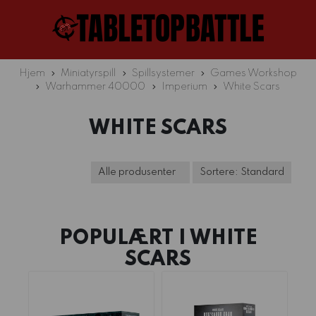
Hjem
Miniatyrspill
Spillsystemer
Games Workshop
Warhammer 40000
Imperium
White Scars
WHITE SCARS
POPULÆRT I
WHITE
SCARS