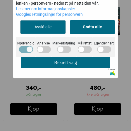
lenken «personvern» nederst på nettsiden vår.
Les mer om informasjonskapsler
Googles retningslinjer for personvern
Avslå alle
Godta alle
Nødvendig
Analyse
Markedsføring
Målrettet
Egendefinert
White Scars:
White Scars:
Bekreft valg
Kor'sarro Khan
Suboden Khan
Drevet av
Games Workshop
Games Workshop
340,-
480,-
på lager
Ikke på lager
Kjøp
Kjøp