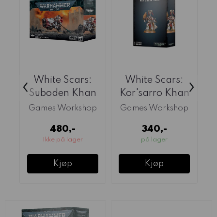
White Scars:
White Scars:
C
‹
›
Suboden Khan
Kor'sarro Khan
Games Workshop
Games Workshop
G
480,-
340,-
Ikke på lager
på lager
Kjøp
Kjøp