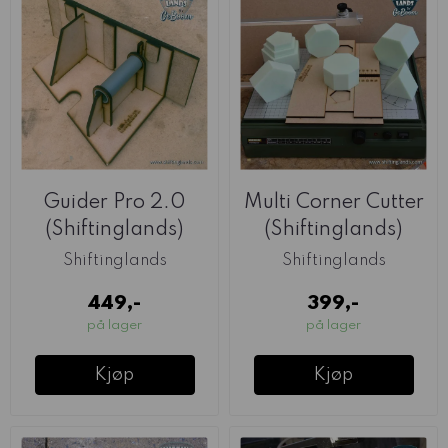
Guider Pro 2.0
Multi Corner Cutter
(Shiftinglands)
(Shiftinglands)
Shiftinglands
Shiftinglands
449,-
399,-
på lager
på lager
Kjøp
Kjøp