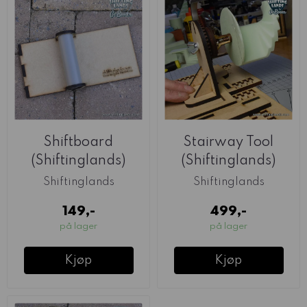
Shiftboard
Stairway Tool
(Shiftinglands)
(Shiftinglands)
Shiftinglands
Shiftinglands
149,-
499,-
på lager
på lager
Kjøp
Kjøp