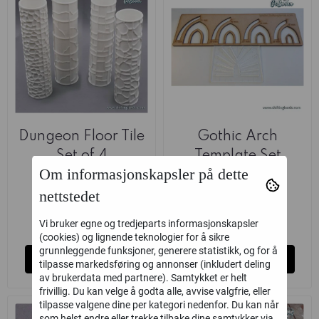
Dungeon Floor Tile
Gothic Arch
Set of 4
Template Set
Om informasjonskapsler på dette
(Shiftinglands)
(Shiftinglands)
Shiftinglands
Shiftinglands
nettstedet
999,-
299,-
Vi bruker egne og tredjeparts informasjonskapsler
på lager
Ikke på lager
(cookies) og lignende teknologier for å sikre
grunnleggende funksjoner, generere statistikk, og for å
Kjøp
Kjøp
tilpasse markedsføring og annonser (inkludert deling
av brukerdata med partnere). Samtykket er helt
frivillig. Du kan velge å godta alle, avvise valgfrie, eller
tilpasse valgene dine per kategori nedenfor. Du kan når
som helst endre eller trekke tilbake dine samtykker via