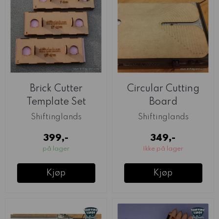
Brick Cutter
Circular Cutting
Template Set
Board
(Shiftinglands)
(Shiftinglands)
Shiftinglands
Shiftinglands
399,-
349,-
på lager
Ikke på lager
Kjøp
Kjøp