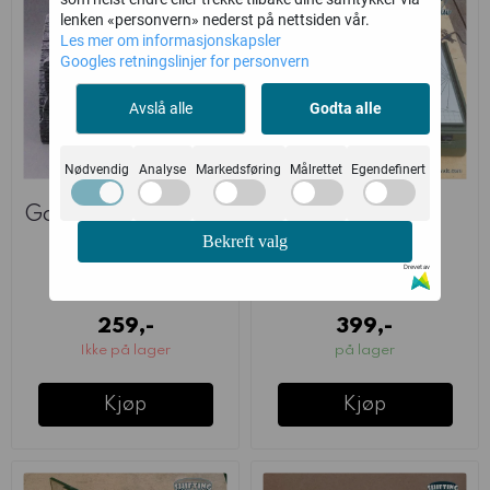
lenken «personvern» nederst på nettsiden vår.
Les mer om informasjonskapsler
Googles retningslinjer for personvern
Avslå alle
Godta alle
Nødvendig
Analyse
Markedsføring
Målrettet
Egendefinert
Gothic Vault Jig Set
Guider Pro
Bekreft valg
(Shiftinglands)
(Shiftinglands)
Drevet av
Shiftinglands
Shiftinglands
259,-
399,-
Ikke på lager
på lager
Kjøp
Kjøp