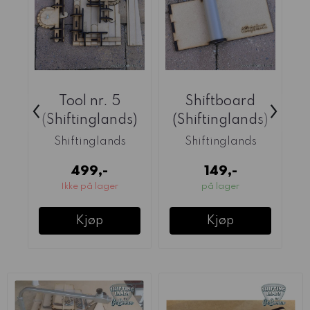
Tool nr. 5
Shiftboard
‹
›
(Shiftinglands)
(Shiftinglands)
(
Shiftinglands
Shiftinglands
499,-
149,-
Ikke på lager
på lager
Kjøp
Kjøp