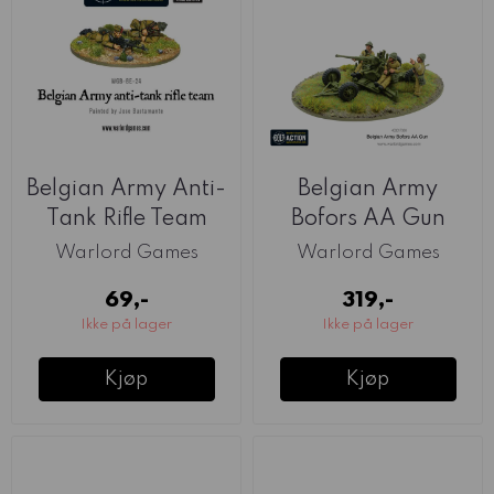
Belgian Army Anti-
Belgian Army
Tank Rifle Team
Bofors AA Gun
(Warlord)
(Warlord)
Warlord Games
Warlord Games
69,-
319,-
Ikke på lager
Ikke på lager
Kjøp
Kjøp