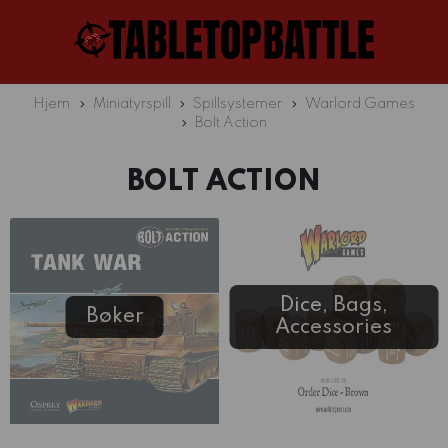
Hjem
Miniatyrspill
Spillsystemer
Warlord Games
Bolt Action
BOLT ACTION
Dice, Bags,
Bøker
Accessories