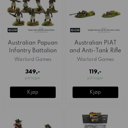
Australian Papuan
Australian PIAT
Infantry Battalion
and Anti-Tank Rifle
Section ...
Teams ...
Warlord Games
Warlord Games
349,-
119,-
på lager
på lager
Kjøp
Kjøp