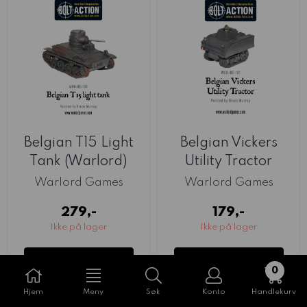
Belgian T15 Light
Belgian Vickers
Tank (Warlord)
Utility Tractor
(Warlord)
Warlord Games
Warlord Games
279,-
179,-
Ikke på lager
Ikke på lager
Kjøp
Kjøp
0
Hjem
Meny
Søk
Konto
Handlekurv