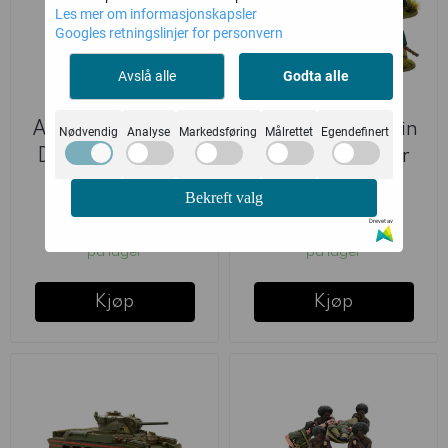
Les mer om informasjonskapsler
Googles retningslinjer for personvern
Avslå alle
Godta alle
Australian Jungle
Australian Kachin
Nødvendig
Analyse
Markedsføring
Målrettet
Egendefinert
Division Infantry
Native Irregular
Section ...
Squad ...
Warlord Games
Warlord Games
Bekreft valg
Drevet av
349,-
349,-
på lager
på lager
Kjøp
Kjøp