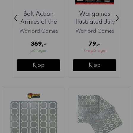
Bolt Action
Wargames
‹
›
Armies of the
Illustrated July
British
2026 (Issue
P
Warlord Games
Warlord Games
Commonwealth
463) ...
369,-
79,-
v3 ...
på lager
Ikke på lager
Kjøp
Kjøp