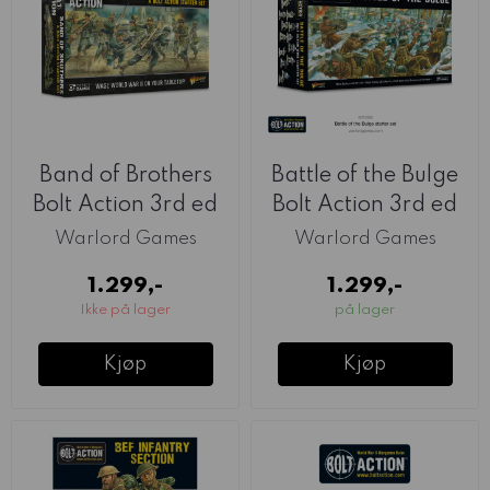
Band of Brothers
Battle of the Bulge
Bolt Action 3rd ed
Bolt Action 3rd ed
2-Player ...
2-Player ...
Warlord Games
Warlord Games
1.299,-
1.299,-
Ikke på lager
på lager
Kjøp
Kjøp