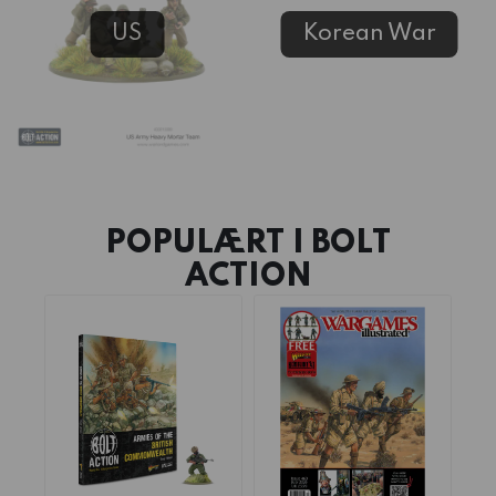
US
Korean War
POPULÆRT I
BOLT
ACTION