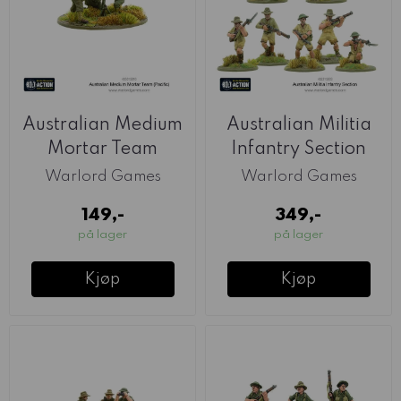
Australian Medium
Australian Militia
Mortar Team
Infantry Section
(Warlord)
(Warlord)
Warlord Games
Warlord Games
149,-
349,-
på lager
på lager
Kjøp
Kjøp