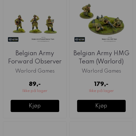
Belgian Army
Belgian Army HMG
Forward Observer
Team (Warlord)
Team (Warlord)
Warlord Games
Warlord Games
89,-
179,-
Ikke på lager
Ikke på lager
Kjøp
Kjøp