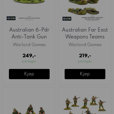
Australian 6-Pdr
Australian Far East
Anti-Tank Gun
Weapons Teams
(Warlord)
(Warlord)
Warlord Games
Warlord Games
249,-
219,-
på lager
på lager
Kjøp
Kjøp