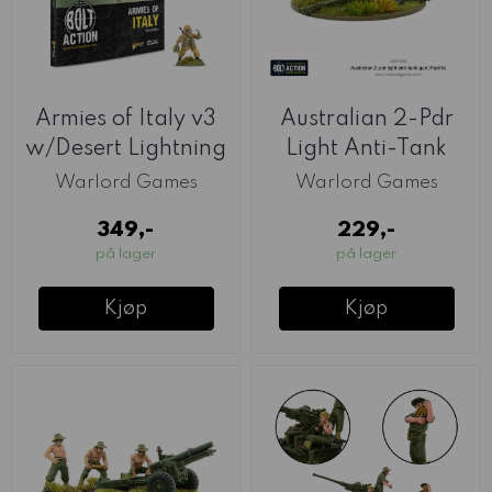
Armies of Italy v3
Australian 2-Pdr
w/Desert Lightning
Light Anti-Tank
Miniature ...
Gun (Warlord)
Warlord Games
Warlord Games
349,-
229,-
på lager
på lager
Kjøp
Kjøp