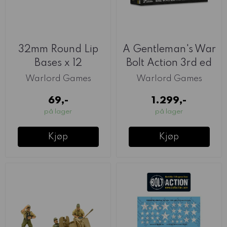
32mm Round Lip
A Gentleman's War
Bases x 12
Bolt Action 3rd ed
(Warlord)
2-Player ...
Warlord Games
Warlord Games
69,-
1.299,-
på lager
på lager
Kjøp
Kjøp