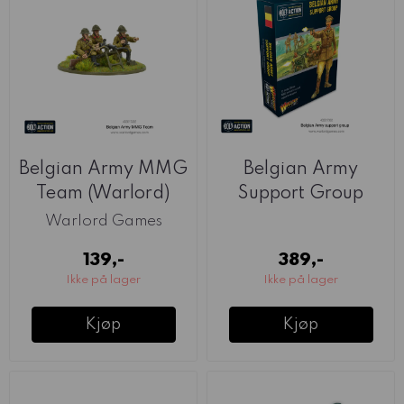
Belgian Army MMG
Belgian Army
Team (Warlord)
Support Group
(Warlord)
Warlord Games
139,-
389,-
Ikke på lager
Ikke på lager
Kjøp
Kjøp