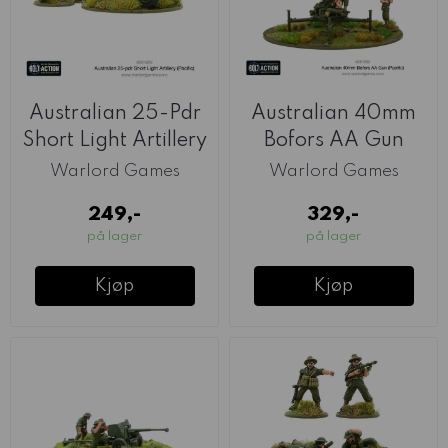
Australian 25-Pdr
Australian 40mm
Short Light Artillery
Bofors AA Gun
(Warlord)
(Warlord)
Warlord Games
Warlord Games
249,-
329,-
på lager
på lager
Kjøp
Kjøp