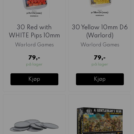
30 Red with
30 Yellow 10mm D6
WHITE Pips 10mm
(Warlord)
D6 (Warlord)
Warlord Games
Warlord Games
79,-
79,-
på lager
på lager
Kjøp
Kjøp