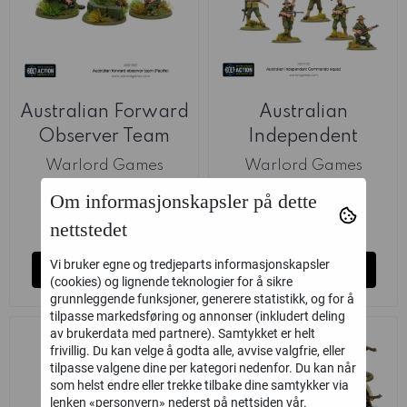
Australian Forward
Australian
Observer Team
Independent
(Warlord)
Commando Section
Warlord Games
Warlord Games
(Warlord)
Om informasjonskapsler på dette
99,-
349,-
nettstedet
på lager
på lager
Vi bruker egne og tredjeparts informasjonskapsler
Kjøp
Kjøp
(cookies) og lignende teknologier for å sikre
grunnleggende funksjoner, generere statistikk, og for å
tilpasse markedsføring og annonser (inkludert deling
av brukerdata med partnere). Samtykket er helt
frivillig. Du kan velge å godta alle, avvise valgfrie, eller
tilpasse valgene dine per kategori nedenfor. Du kan når
som helst endre eller trekke tilbake dine samtykker via
lenken «personvern» nederst på nettsiden vår.