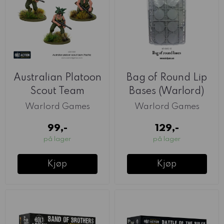
Australian Platoon
Bag of Round Lip
Scout Team
Bases (Warlord)
(Warlord)
Warlord Games
Warlord Games
99,-
129,-
på lager
på lager
Kjøp
Kjøp