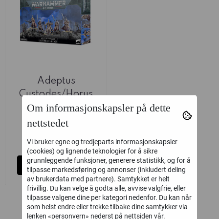
Adeptus
Custodes/Horus
Om informasjonskapsler på dette
Heresy: Sisters of
Games Workshop
Silence
nettstedet
470,-
Vi bruker egne og tredjeparts informasjonskapsler
på lager
(cookies) og lignende teknologier for å sikre
grunnleggende funksjoner, generere statistikk, og for å
Kjøp
tilpasse markedsføring og annonser (inkludert deling
av brukerdata med partnere). Samtykket er helt
frivillig. Du kan velge å godta alle, avvise valgfrie, eller
tilpasse valgene dine per kategori nedenfor. Du kan når
som helst endre eller trekke tilbake dine samtykker via
lenken «personvern» nederst på nettsiden vår.