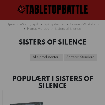
Hjem
Miniatyrspill
Spillsystemer
Games Workshop
Horus Heresy
Sisters of Silence
SISTERS OF SILENCE
POPULÆRT I
SISTERS OF
SILENCE