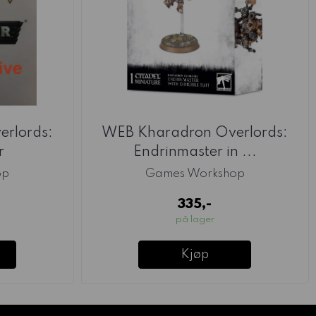
rlords:
WEB Kharadron Overlords:
r
Endrinmaster in ...
op
Games Workshop
335,-
på lager
Kjøp