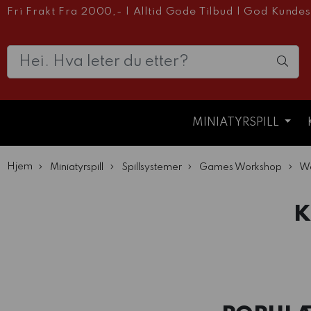
Fri Frakt Fra 2000,-
|
Alltid Gode Tilbud
|
God Kundes
MINIATYRSPILL
Hjem
Miniatyrspill
Spillsystemer
Games Workshop
Wa
K