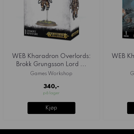
WEB Kharadron Overlords:
WEB Kh
Brokk Grungsson Lord ...
Games Workshop
G
340,-
på lager
Kjøp