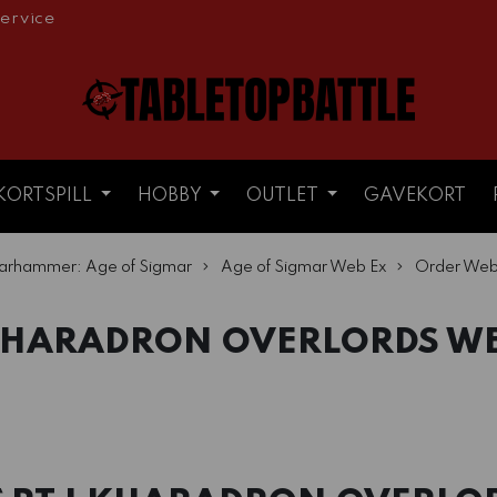
ervice
KORTSPILL
HOBBY
OUTLET
GAVEKORT
rhammer: Age of Sigmar
Age of Sigmar Web Ex
Order Web
HARADRON OVERLORDS W