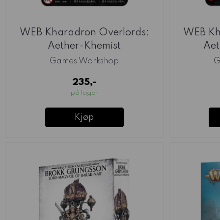
WEB Kharadron Overlords:
WEB Kh
Aether-Khemist
Aet
Games Workshop
G
235,-
på lager
Kjøp