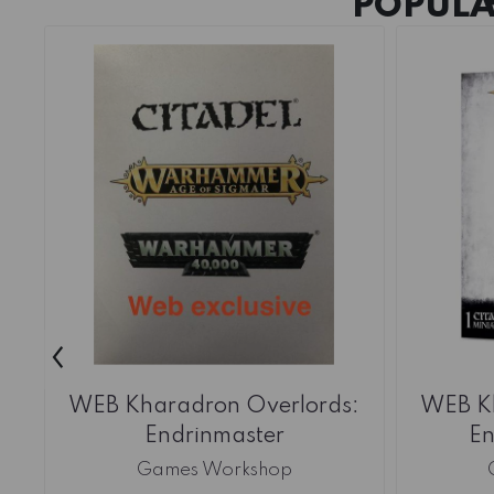
POPULÆ
‹
WEB Kharadron Overlords:
WEB Kh
Endrinmaster
En
Games Workshop