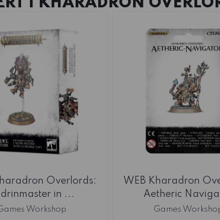
RT I
KHARADRON OVERLOR
aradron Overlords:
WEB Kharadron Ove
drinmaster in ...
Aetheric Naviga
Games Workshop
Games Worksho