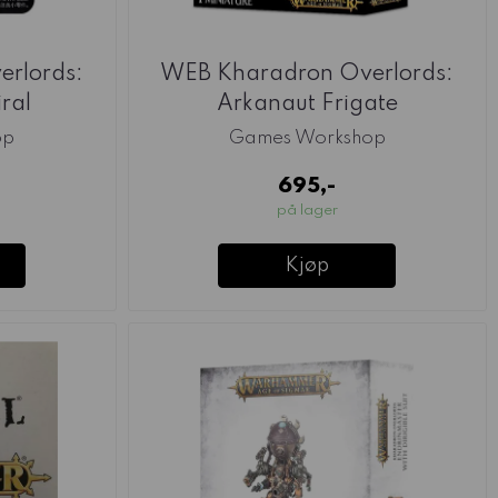
rlords:
WEB Kharadron Overlords:
ral
Arkanaut Frigate
op
Games Workshop
695,-
på lager
Kjøp