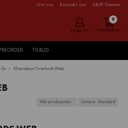
Om oss
Kontakt oss
S&M Games
0
Logg inn
Handlekurv
PREORDER
TILBUD
 Ex
Kharadron Overlords Web
EB