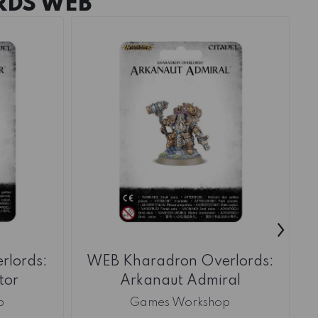
DS WEB
›
rlords:
WEB Kharadron Overlords:
tor
Arkanaut Admiral
p
Games Workshop