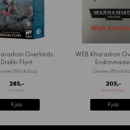
aradron Overlords:
WEB Kharadron Ove
Drekki Flynt
Endrinmaste
ames Workshop
Games Worksh
285,-
205,-
på lager
Ikke på lager
Kjøp
Kjøp