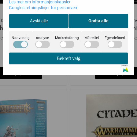
Les mer om informasjonskapsler
Googles retningslinjer for personvern
aradron Overlords:
WEB Kharadron Ove
Avslå alle
Godta alle
heric Navigator
Arkanaut Admi
ames Workshop
Games Worksh
Nødvendig
Analyse
Markedsføring
Målrettet
Egendefinert
235,-
205,-
Bekreft valg
på lager
Ikke på lager
Drevet av
Kjøp
Kjøp