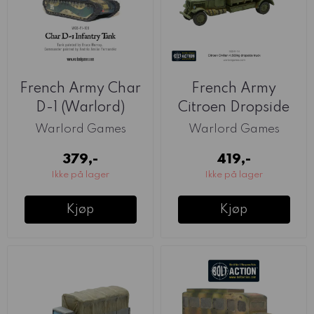
French Army Char
French Army
D-1 (Warlord)
Citroen Dropside
Truck (Warlord)
Warlord Games
Warlord Games
379,-
419,-
Ikke på lager
Ikke på lager
Kjøp
Kjøp