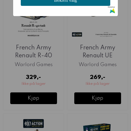
Bekreft valg
Drevet av
French Army
French Army
Renault R-40
Renault UE
(Warlord)
Chenilette
Warlord Games
Warlord Games
(Warlord)
329,-
269,-
Ikke på lager
Ikke på lager
Kjøp
Kjøp