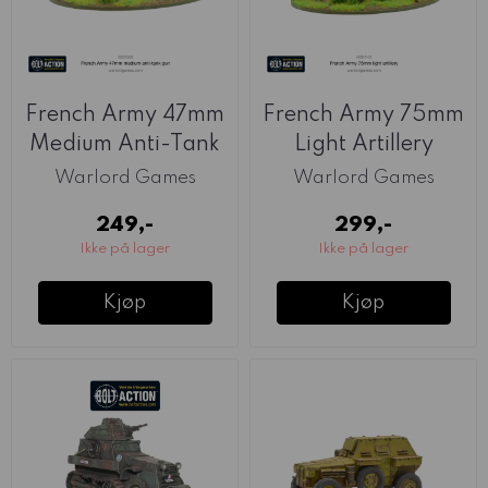
French Army 47mm
French Army 75mm
Medium Anti-Tank
Light Artillery
Gun (Warlord)
(Warlord)
Warlord Games
Warlord Games
249,-
299,-
Ikke på lager
Ikke på lager
Kjøp
Kjøp