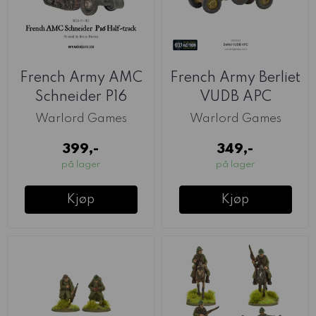
French Army AMC
French Army Berliet
Schneider P16
VUDB APC
(Warlord)
(Warlord)
Warlord Games
Warlord Games
399,-
349,-
på lager
på lager
Kjøp
Kjøp