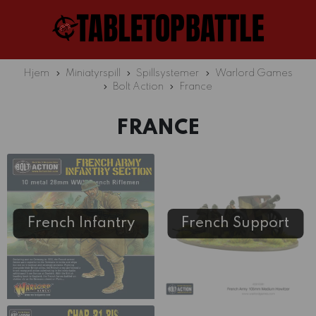
Hjem
Miniatyrspill
Spillsystemer
Warlord Games
Bolt Action
France
FRANCE
French Infantry
French Support