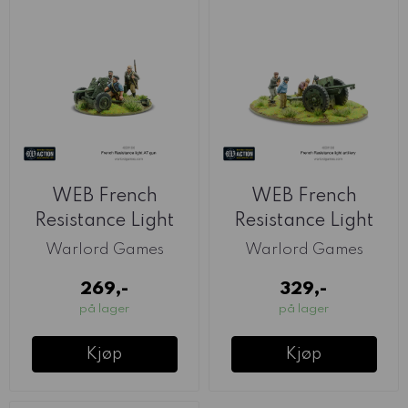
WEB French
WEB French
Resistance Light
Resistance Light
Anti-Tank Gun ...
Artillery (Warlord)
Warlord Games
Warlord Games
269,-
329,-
på lager
på lager
Kjøp
Kjøp