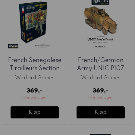
French Senegalese
French/German
Tirailleurs Section
Army UNIC P107
(Warlord)
Half-track
Warlord Games
Warlord Games
(Warlord)
369,-
369,-
Ikke på lager
Ikke på lager
Kjøp
Kjøp