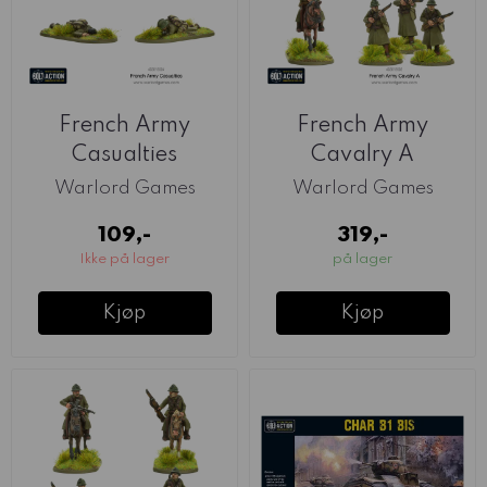
French Army
French Army
Casualties
Cavalry A
(Warlord)
(Warlord)
Warlord Games
Warlord Games
109,-
319,-
Ikke på lager
på lager
Kjøp
Kjøp