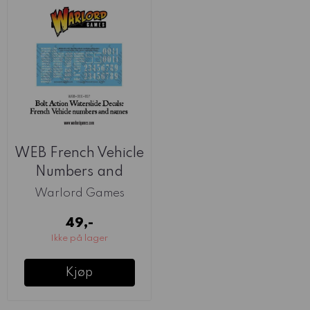
WEB French Vehicle
Numbers and
Names Waterslide
Warlord Games
...
49,-
Ikke på lager
Kjøp