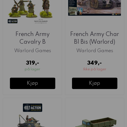
French Army
French Army Char
Cavalry B
B1 Bis (Warlord)
(Warlord)
Warlord Games
Warlord Games
319,-
349,-
på lager
Ikke på lager
Kjøp
Kjøp