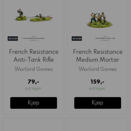
French Resistance
French Resistance
Anti-Tank Rifle
Medium Mortar
Team (Warlord)
Team (Warlord)
Warlord Games
Warlord Games
79,-
159,-
på lager
på lager
Kjøp
Kjøp