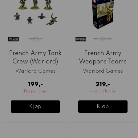
French Army Tank
French Army
Crew (Warlord)
Weapons Teams
(Warlord)
Warlord Games
Warlord Games
199,-
219,-
Ikke på lager
Ikke på lager
Kjøp
Kjøp