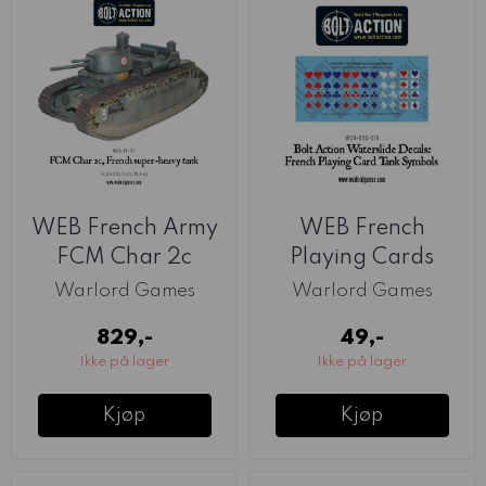
WEB French Army
WEB French
FCM Char 2c
Playing Cards
(Warlord)
Waterslide Decals
Warlord Games
Warlord Games
...
829,-
49,-
Ikke på lager
Ikke på lager
Kjøp
Kjøp