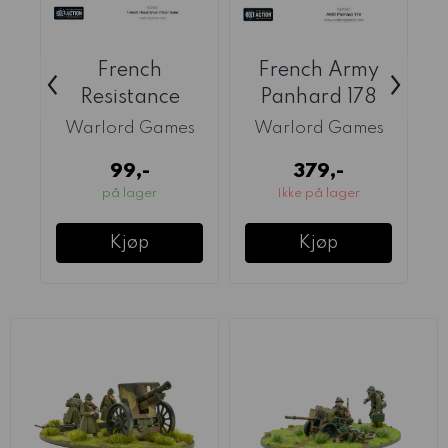
French
French Army
‹
›
Resistance
Panhard 178
Officer Team
Armoured Car
Warlord Games
Warlord Games
(Warlord)
(Warlord)
99,-
379,-
på lager
Ikke på lager
Kjøp
Kjøp