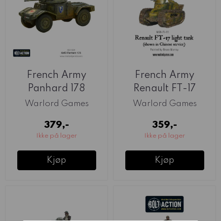
French Army
French Army
Panhard 178
Renault FT-17
Armoured Car
(Warlord)
Warlord Games
Warlord Games
(Warlord)
379,-
359,-
Ikke på lager
Ikke på lager
Kjøp
Kjøp