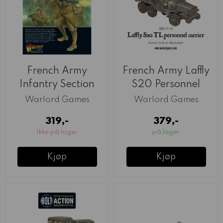
French Army
French Army Laffly
Infantry Section
S20 Personnel
(Warlord)
Carrier ...
Warlord Games
Warlord Games
319,-
379,-
Ikke på lager
på lager
Kjøp
Kjøp