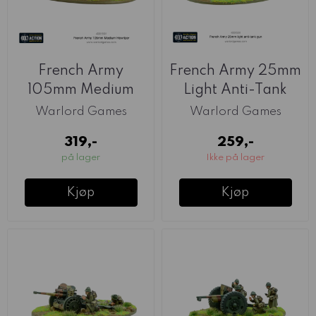
French Army
French Army 25mm
105mm Medium
Light Anti-Tank
Howitzer (Warlord)
Gun (Warlord)
Warlord Games
Warlord Games
319,-
259,-
på lager
Ikke på lager
Kjøp
Kjøp