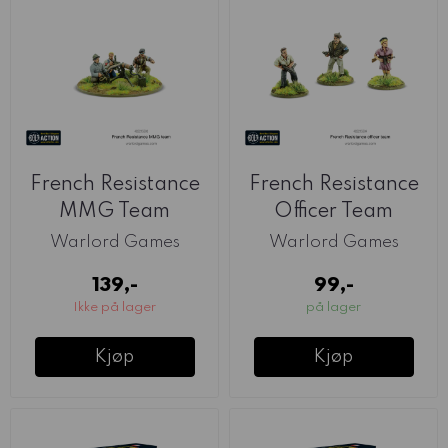
French Resistance
French Resistance
MMG Team
Officer Team
(Warlord)
(Warlord)
Warlord Games
Warlord Games
139,-
99,-
Ikke på lager
på lager
Kjøp
Kjøp