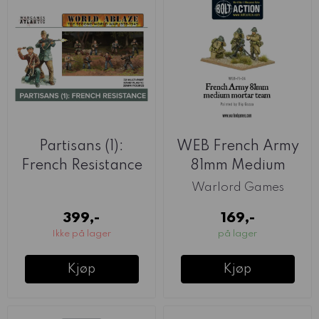
Partisans (1):
WEB French Army
French Resistance
81mm Medium
1940-45 ...
Mortar Team
Warlord Games
(Warlord)
399,-
169,-
Ikke på lager
på lager
Kjøp
Kjøp