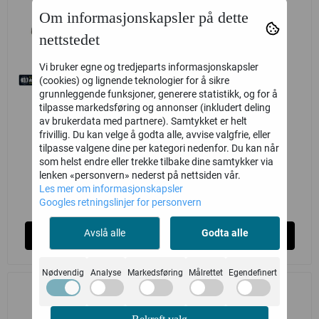
Om informasjonskapsler på dette
nettstedet
Vi bruker egne og tredjeparts informasjonskapsler
(cookies) og lignende teknologier for å sikre
grunnleggende funksjoner, generere statistikk, og for å
tilpasse markedsføring og annonser (inkludert deling
French Army
French Army
av brukerdata med partnere). Samtykket er helt
Renault R-35
Renault R-39
frivillig. Du kan velge å godta alle, avvise valgfrie, eller
tilpasse valgene dine per kategori nedenfor. Du kan når
(Warlord)
(Warlord)
Warlord Games
Warlord Games
som helst endre eller trekke tilbake dine samtykker via
lenken «personvern» nederst på nettsiden vår.
289,-
289,-
Les mer om informasjonskapsler
Ikke på lager
Ikke på lager
Googles retningslinjer for personvern
Avslå alle
Godta alle
Kjøp
Kjøp
Nødvendig
Analyse
Markedsføring
Målrettet
Egendefinert