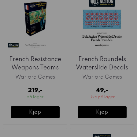
French Resistance
French Roundels
Weapons Teams
Waterslide Decals
(Warlord)
(Warlord)
Warlord Games
Warlord Games
219,-
49,-
på lager
Ikke på lager
Kjøp
Kjøp