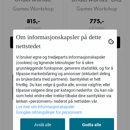
Underworlds:
Underworlds: Gitz
Embergard
And Goliaths
Games Workshop
Games Workshop
815,-
775,-
på lager
på lager
Om informasjonskapsler på dette
Kjøp
Kjøp
nettstedet
Vi bruker egne og tredjeparts informasjonskapsler
(cookies) og lignende teknologier for å sikre
grunnleggende funksjoner, generere statistikk, og for å
tilpasse markedsføring og annonser (inkludert deling
av brukerdata med partnere). Samtykket er helt
frivillig. Du kan velge å godta alle, avvise valgfrie, eller
tilpasse valgene dine per kategori nedenfor. Du kan når
som helst endre eller trekke tilbake dine samtykker via
lenken «personvern» nederst på nettsiden vår.
Les mer om informasjonskapsler
Googles retningslinjer for personvern
Warhammer
Warhammer
Avslå alle
Godta alle