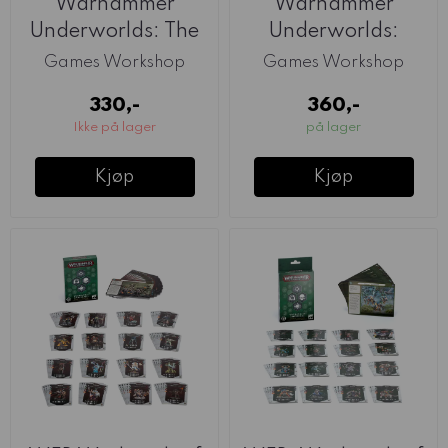
Warhammer
Warhammer
Underworlds: The
Underworlds:
Jaws Of Itzl
Thyrielle's
Games Workshop
Games Workshop
Zephyrites
330,-
360,-
Ikke på lager
på lager
Kjøp
Kjøp