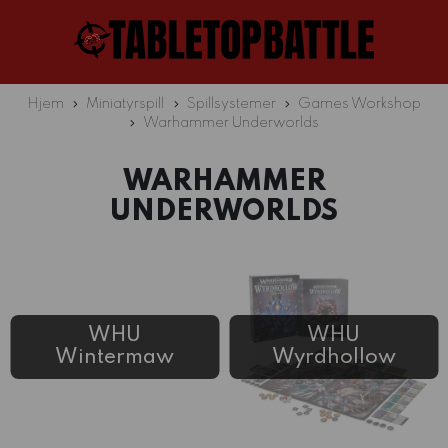
Hjem
Miniatyrspill
Spillsystemer
Games Workshop
Warhammer Underworlds
WARHAMMER
UNDERWORLDS
WHU
WHU
Wintermaw
Wyrdhollow