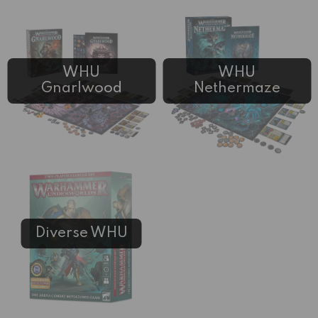
WHU
WHU
Gnarlwood
Nethermaze
Diverse WHU