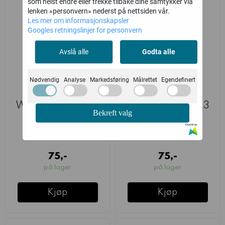
som helst endre eller trekke tilbake dine samtykker via
lenken «personvern» nederst på nettsiden vår.
Les mer om informasjonskapsler
Googles retningslinjer for personvern
Avslå alle
Godta alle
Nødvendig
Analyse
Markedsføring
Målrettet
Egendefinert
White Dwarf 522
White Dwarf 523
Bekreft valg
(Mar-26)
(April - 26)
Drevet av
Games Workshop
Games Workshop
75,-
75,-
på lager
på lager
Kjøp
Kjøp