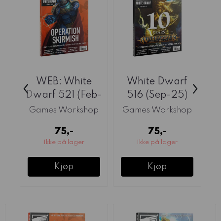
WEB: White
White Dwarf
‹
›
Dwarf 521 (Feb-
516 (Sep-25)
26)
Games Workshop
Games Workshop
G
75,-
75,-
Ikke på lager
Ikke på lager
Kjøp
Kjøp