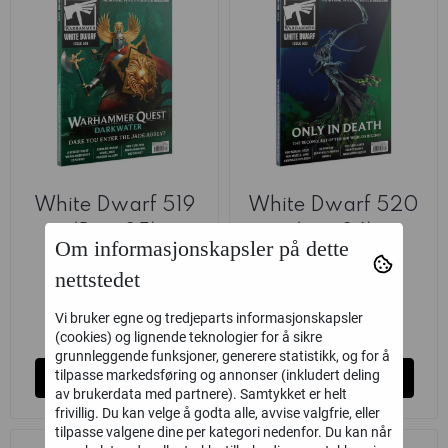
White Dwarf 519
White Dwarf 520
(Dec-25)
(jan-26)
Om informasjonskapsler på dette
Games Workshop
Games Workshop
nettstedet
75,-
75,-
Vi bruker egne og tredjeparts informasjonskapsler
Ikke på lager
Ikke på lager
(cookies) og lignende teknologier for å sikre
grunnleggende funksjoner, generere statistikk, og for å
tilpasse markedsføring og annonser (inkludert deling
Kjøp
Kjøp
av brukerdata med partnere). Samtykket er helt
frivillig. Du kan velge å godta alle, avvise valgfrie, eller
tilpasse valgene dine per kategori nedenfor. Du kan når