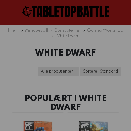
Hjem
Miniatyrspill
Spillsystemer
Games Workshop
White Dwarf
WHITE DWARF
POPULÆRT I
WHITE
DWARF