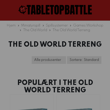
Hjem
Miniatyrspill
Spillsystemer
Games Workshop
The Old World
The Old World Terreng
THE OLD WORLD TERRENG
POPULÆRT I
THE OLD
WORLD TERRENG