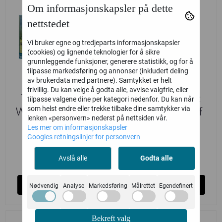
Om informasjonskapsler på dette
nettstedet
Vi bruker egne og tredjeparts informasjonskapsler
(cookies) og lignende teknologier for å sikre
grunnleggende funksjoner, generere statistikk, og for å
tilpasse markedsføring og annonser (inkludert deling
av brukerdata med partnere). Samtykket er helt
frivillig. Du kan velge å godta alle, avvise valgfrie, eller
The Old World:
The Old World:
tilpasse valgene dine per kategori nedenfor. Du kan når
som helst endre eller trekke tilbake dine samtykker via
Walls And Fences
Watchtower Of
lenken «personvern» nederst på nettsiden vår.
The Empire
Les mer om informasjonskapsler
Games Workshop
Games Workshop
Googles retningslinjer for personvern
270,-
555,-
Avslå alle
Godta alle
på lager
Ikke på lager
Kjøp
Kjøp
Nødvendig
Analyse
Markedsføring
Målrettet
Egendefinert
Bekreft valg