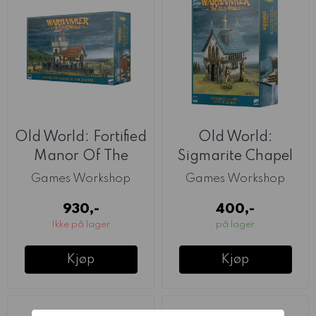
Old World: Fortified
Old World:
Manor Of The
Sigmarite Chapel
Empire
Of The Empire
Games Workshop
Games Workshop
930,-
400,-
Ikke på lager
på lager
Kjøp
Kjøp