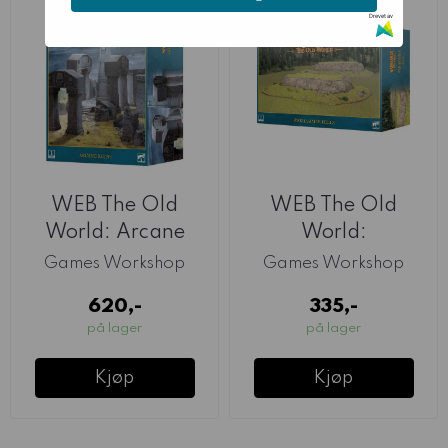
Drevet av
WEB The Old
WEB The Old
World: Arcane
World:
Ruins
Warhammer Hills
Games Workshop
Games Workshop
620,-
335,-
på lager
på lager
Kjøp
Kjøp