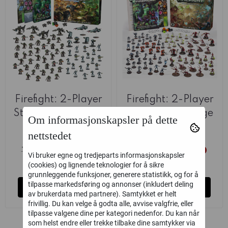
Firefight: 2-Player
Firefight: 2-Player
Starter Set - Battle
Starter Set - Edge
Om informasjonskapsler på dette
of Cabot ...
of Sanity
Mantic
nettstedet
839,40
839,40
1.399,-
1.399,-
Vi bruker egne og tredjeparts informasjonskapsler
på lager
på lager
(cookies) og lignende teknologier for å sikre
grunnleggende funksjoner, generere statistikk, og for å
tilpasse markedsføring og annonser (inkludert deling
Kjøp
Kjøp
av brukerdata med partnere). Samtykket er helt
frivillig. Du kan velge å godta alle, avvise valgfrie, eller
tilpasse valgene dine per kategori nedenfor. Du kan når
som helst endre eller trekke tilbake dine samtykker via