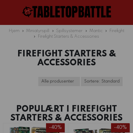
Hjem
Miniatyrspill
Spillsystemer
Mantic
Firefight
Firefight Starters & Accessories
FIREFIGHT STARTERS &
ACCESSORIES
POPULÆRT I
FIREFIGHT
STARTERS & ACCESSORIES
-40%
-40%