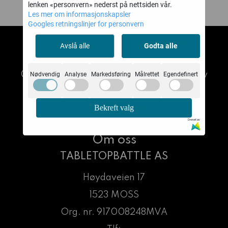
lenken «personvern» nederst på nettsiden vår.
Les mer om informasjonskapsler
Googles retningslinjer for personvern
Avslå alle
Godta alle
TABLETOPBATTLE AS
© 2026 TABLETOPBATTLE AS - Powered by
Nødvendig
Analyse
Markedsføring
Målrettet
Egendefinert
Mystore.no
Bekreft valg
Drevet av
Om oss
TABLETOPBATTLE AS
Høydaveien 17
1523 MOSS
Org. nr. 917008248MVA