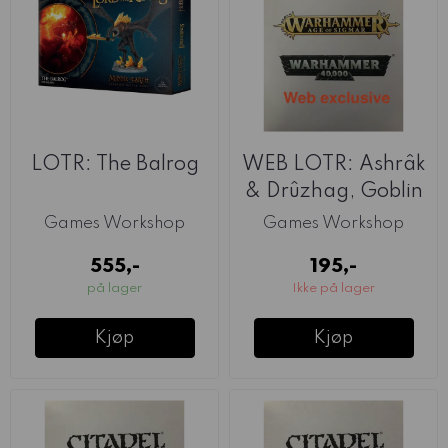
LOTR: The Balrog
WEB LOTR: Ashrâk
& Drûzhag, Goblin
Shamans of ...
Games Workshop
Games Workshop
555,-
195,-
på lager
Ikke på lager
Kjøp
Kjøp