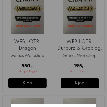
WEB LOTR:
WEB LOTR:
Dragon
Durburz & Groblog,
Goblin Kings of ...
Games Workshop
Games Workshop
550,-
195,-
Ikke på lager
Ikke på lager
Kjøp
Kjøp