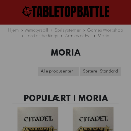
Hjem
Miniatyrspill
Spillsystemer
Games Workshop
Lord of the Rings
Armies of Evil
Moria
MORIA
POPULÆRT I
MORIA