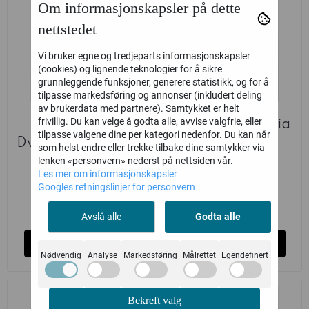
Om informasjonskapsler på dette
nettstedet
Vi bruker egne og tredjeparts informasjonskapsler
(cookies) og lignende teknologier for å sikre
grunnleggende funksjoner, generere statistikk, og for å
tilpasse markedsføring og annonser (inkludert deling
av brukerdata med partnere). Samtykket er helt
frivillig. Du kan velge å godta alle, avvise valgfrie, eller
WEB LOTR:
WEB LOTR: Moria
tilpasse valgene dine per kategori nedenfor. Du kan når
Dweller in the Dark
Blackshield
som helst endre eller trekke tilbake dine samtykker via
lenken «personvern» nederst på nettsiden vår.
Warband
Games Workshop
Games Workshop
Les mer om informasjonskapsler
Googles retningslinjer for personvern
330,-
550,-
Ikke på lager
Ikke på lager
Avslå alle
Godta alle
Kjøp
Kjøp
Nødvendig
Analyse
Markedsføring
Målrettet
Egendefinert
Bekreft valg