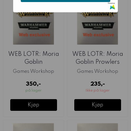
Drevet av
WEB LOTR: Moria
WEB LOTR: Moria
Goblin
Goblin Prowlers
Commanders
Games Workshop
Games Workshop
350,-
235,-
på lager
Ikke på lager
Kjøp
Kjøp