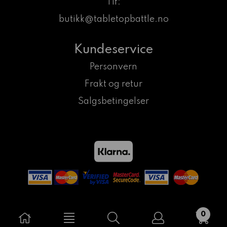
Tlf:
butikk@tabletopbattle.no
Kundeservice
Personvern
Frakt og retur
Salgsbetingelser
0