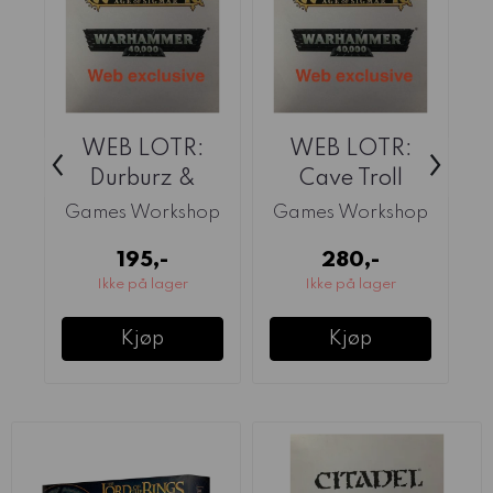
WEB LOTR:
WEB LOTR:
‹
›
Durburz &
Cave Troll
Groblog, Goblin
Games Workshop
Games Workshop
G
Kings of ...
195,-
280,-
Ikke på lager
Ikke på lager
Kjøp
Kjøp