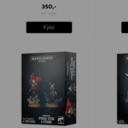
350,-
på lager
Kjøp