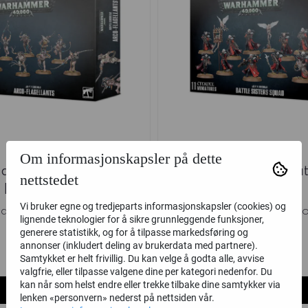
Om informasjonskapsler på dette
a Sororitas: Arco-
Adepta Sororitas: Batt
nettstedet
Flagellants
Squad
Vi bruker egne og tredjeparts informasjonskapsler (cookies) og
ames Workshop
Games Worksh
lignende teknologier for å sikre grunnleggende funksjoner,
generere statistikk, og for å tilpasse markedsføring og
470,-
495,-
annonser (inkludert deling av brukerdata med partnere).
Ikke på lager
på lager
Samtykket er helt frivillig. Du kan velge å godta alle, avvise
valgfrie, eller tilpasse valgene dine per kategori nedenfor. Du
kan når som helst endre eller trekke tilbake dine samtykker via
Kjøp
Kjøp
lenken «personvern» nederst på nettsiden vår.