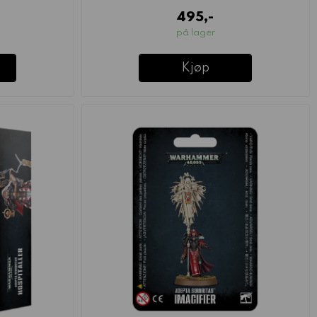
495,-
på lager
Kjøp