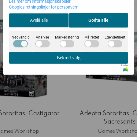
Les mer om informasjonskapsler
Googles retningslinjer for personvern
Avslå alle
Godta alle
Nødvendig
Analyse
Markedsføring
Målrettet
Egendefinert
Bekreft valg
Drevet av
ororitas: Castigator
Adepta Sororitas: C
Sacresants
ames Workshop
Games Worksh