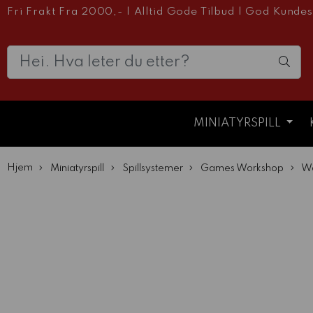
Fri Frakt Fra 2000,-
|
Alltid Gode Tilbud
|
God Kundes
MINIATYRSPILL
Hjem
Miniatyrspill
Spillsystemer
Games Workshop
W