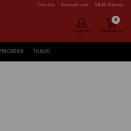
Om oss
Kontakt oss
S&M Games
0
Logg inn
Handlekurv
PREORDER
TILBUD