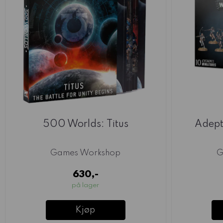
500 Worlds: Titus
Adept
Games Workshop
G
630,-
på lager
Kjøp