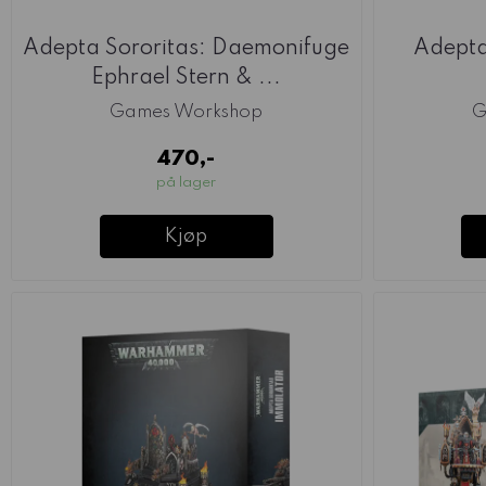
Adepta Sororitas: Daemonifuge
Adepta
Ephrael Stern & ...
Games Workshop
G
470,-
på lager
Kjøp