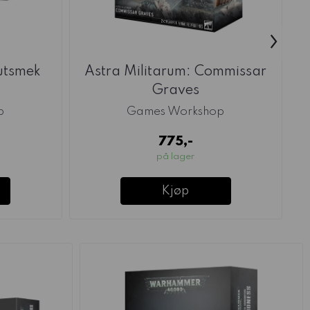
›
utsmek
Astra Militarum: Commissar
C
Graves
p
Games Workshop
775,-
på lager
Kjøp