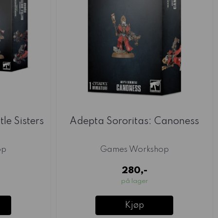
le Sisters
Adepta Sororitas: Canoness
op
Games Workshop
280,-
på lager
Kjøp