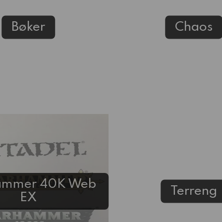
Bøker
Chaos
ammer 40K Web
Terreng
EX