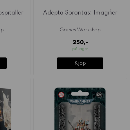
spitaller
Adepta Sororitas: Imagifier
op
Games Workshop
250,-
på lager
Kjøp