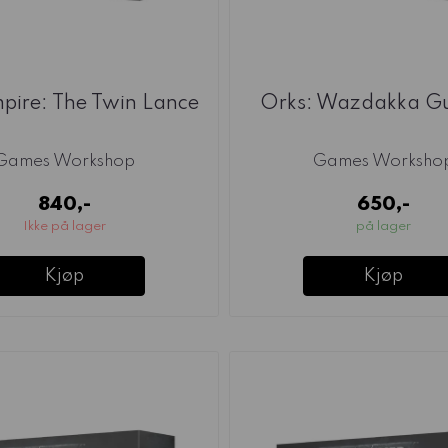
pire: The Twin Lance
Orks: Wazdakka G
Games Workshop
Games Worksho
840,-
650,-
Ikke på lager
på lager
Kjøp
Kjøp