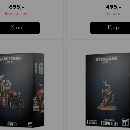
695,-
495,-
Ikke på lager
på lager
Kjøp
Kjøp