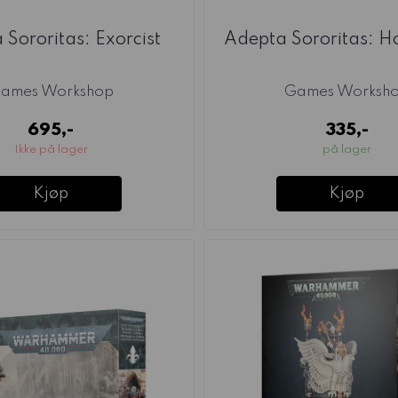
 Sororitas: Exorcist
Adepta Sororitas: Ho
ames Workshop
Games Worksh
695,-
335,-
Ikke på lager
på lager
Kjøp
Kjøp