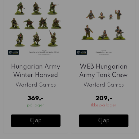
Hungarian Army
WEB Hungarian
Winter Honved
Army Tank Crew
Division Section ...
(Warlord)
Warlord Games
Warlord Games
369,-
209,-
på lager
Ikke på lager
Kjøp
Kjøp