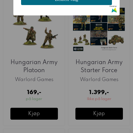
Drevet av
Hungarian Army
Hungarian Army
Platoon
Starter Force
Commanders
(Warlord)
Warlord Games
Warlord Games
(Warlord)
169,-
1.399,-
på lager
Ikke på lager
Kjøp
Kjøp