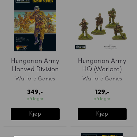
Hungarian Army
Hungarian Army
Honved Division
HQ (Warlord)
Section (Warlord)
Warlord Games
Warlord Games
349,-
129,-
på lager
på lager
Kjøp
Kjøp