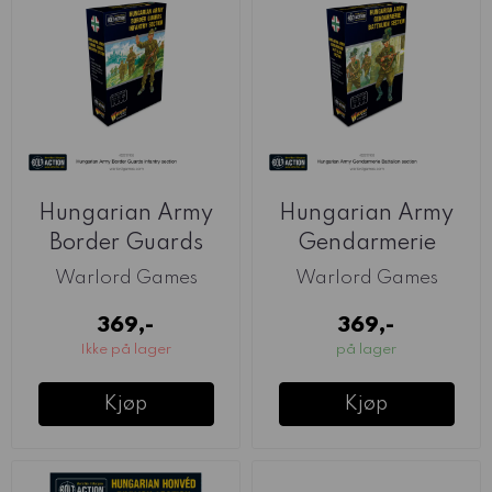
Hungarian Army
Hungarian Army
Border Guards
Gendarmerie
Infantry Section ...
Battalion Section ...
Warlord Games
Warlord Games
369,-
369,-
Ikke på lager
på lager
Kjøp
Kjøp