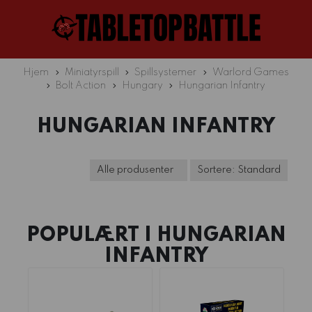
Hjem
Miniatyrspill
Spillsystemer
Warlord Games
Bolt Action
Hungary
Hungarian Infantry
HUNGARIAN INFANTRY
POPULÆRT I
HUNGARIAN
INFANTRY