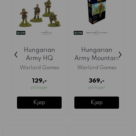
Hungarian
Hungarian
‹
›
Army HQ
Army Mountain
(Warlord)
Infantry Section
D
Warlord Games
Warlord Games
...
129,-
369,-
på lager
på lager
Kjøp
Kjøp