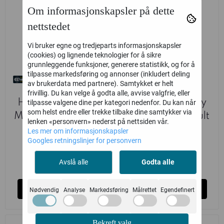
Om informasjonskapsler på dette
nettstedet
Vi bruker egne og tredjeparts informasjonskapsler
(cookies) og lignende teknologier for å sikre
grunnleggende funksjoner, generere statistikk, og for å
tilpasse markedsføring og annonser (inkludert deling
av brukerdata med partnere). Samtykket er helt
frivillig. Du kan velge å godta alle, avvise valgfrie, eller
Hungarian Army
Hungarian Army
tilpasse valgene dine per kategori nedenfor. Du kan når
som helst endre eller trekke tilbake dine samtykker via
Mountain Infantry
Parachute Assault
lenken «personvern» nederst på nettsiden vår.
Section ...
Section ...
Les mer om informasjonskapsler
Warlord Games
Warlord Games
Googles retningslinjer for personvern
369,-
369,-
Avslå alle
Godta alle
på lager
Ikke på lager
Kjøp
Kjøp
Nødvendig
Analyse
Markedsføring
Målrettet
Egendefinert
Bekreft valg