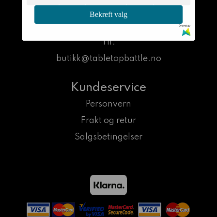
1523 MOSS
Bekreft valg
Org. nr. 917008248MVA
Drevet av
Tlf:
butikk@tabletopbattle.no
Kundeservice
Personvern
Frakt og retur
Salgsbetingelser