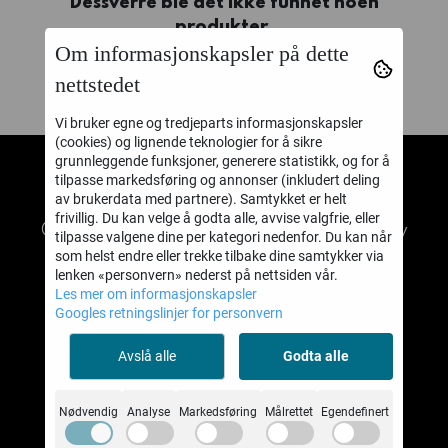
Dessverre ble det ikke funnet noen
produkter.
Om informasjonskapsler på dette
nettstedet
Vi bruker egne og tredjeparts informasjonskapsler
(cookies) og lignende teknologier for å sikre
grunnleggende funksjoner, generere statistikk, og for å
tilpasse markedsføring og annonser (inkludert deling
TABLETOPBATTLE AS
av brukerdata med partnere). Samtykket er helt
frivillig. Du kan velge å godta alle, avvise valgfrie, eller
© 2026 TABLETOPBATTLE AS - Powered by
tilpasse valgene dine per kategori nedenfor. Du kan når
Mystore.no
som helst endre eller trekke tilbake dine samtykker via
lenken «personvern» nederst på nettsiden vår.
Les mer om informasjonskapsler
Googles retningslinjer for personvern
Om oss
Avslå alle
Godta alle
TABLETOPBATTLE AS
Nødvendig
Analyse
Markedsføring
Målrettet
Egendefinert
Høydaveien 17