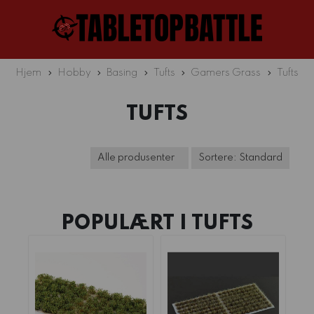
Hjem
Hobby
Basing
Tufts
Gamers Grass
Tufts
TUFTS
POPULÆRT I
TUFTS