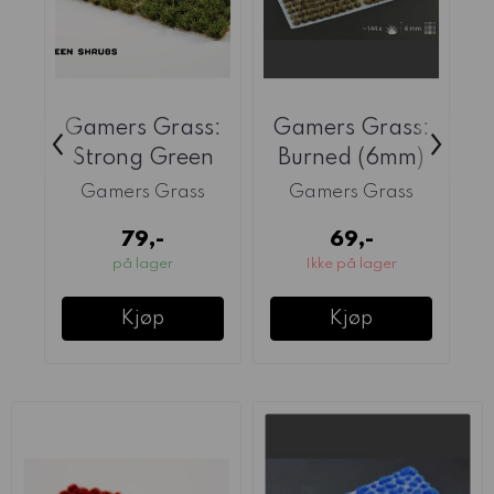
Gamers Grass:
Gamers Grass:
G
‹
›
Strong Green
Burned (6mm)
Shrubs
Gamers Grass
Gamers Grass
79,-
69,-
på lager
Ikke på lager
Kjøp
Kjøp