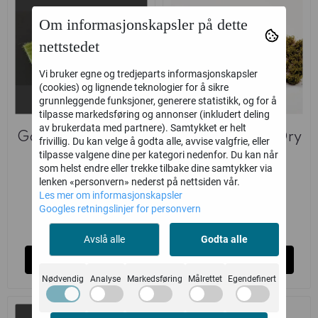
Om informasjonskapsler på dette
nettstedet
Vi bruker egne og tredjeparts informasjonskapsler
(cookies) og lignende teknologier for å sikre
grunnleggende funksjoner, generere statistikk, og for å
tilpasse markedsføring og annonser (inkludert deling
av brukerdata med partnere). Samtykket er helt
Gamers Grass: Dry
Gamers Grass: Dry
frivillig. Du kan velge å godta alle, avvise valgfrie, eller
tilpasse valgene dine per kategori nedenfor. Du kan når
green (6mm)
Green Shrubs
som helst endre eller trekke tilbake dine samtykker via
Gamers Grass
Gamers Grass
lenken «personvern» nederst på nettsiden vår.
Les mer om informasjonskapsler
69,-
79,-
Googles retningslinjer for personvern
på lager
på lager
Avslå alle
Godta alle
Kjøp
Kjøp
Nødvendig
Analyse
Markedsføring
Målrettet
Egendefinert