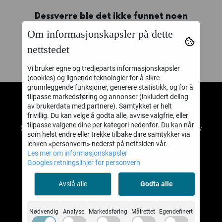
Dessverre ble det ikke funnet noen
produkter.
Om informasjonskapsler på dette
nettstedet
Vi bruker egne og tredjeparts informasjonskapsler
(cookies) og lignende teknologier for å sikre
grunnleggende funksjoner, generere statistikk, og for å
tilpasse markedsføring og annonser (inkludert deling
av brukerdata med partnere). Samtykket er helt
TABLETOPBATTLE AS
frivillig. Du kan velge å godta alle, avvise valgfrie, eller
tilpasse valgene dine per kategori nedenfor. Du kan når
© 2026 TABLETOPBATTLE AS - Powered by
som helst endre eller trekke tilbake dine samtykker via
Mystore.no
lenken «personvern» nederst på nettsiden vår.
Les mer om informasjonskapsler
Googles retningslinjer for personvern
Avslå alle
Godta alle
Om oss
TABLETOPBATTLE AS
Nødvendig
Analyse
Markedsføring
Målrettet
Egendefinert