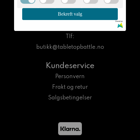
Høydaveien 17
Bekreft valg
1523 MOSS
Drevet av
Org. nr. 917008248MVA
Tlf:
butikk@tabletopbattle.no
Kundeservice
Personvern
Frakt og retur
Salgsbetingelser