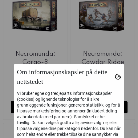
Necromunda:
Necromunda:
Cargo-8
Cawdor Ridge
Ridgehauler Trailer
Walkers
Om informasjonskapsler på dette
Games Workshop
Games Workshop
nettstedet
495,-
330,-
på lager
på lager
Vi bruker egne og tredjeparts informasjonskapsler
(cookies) og lignende teknologier for å sikre
grunnleggende funksjoner, generere statistikk, og for å
Kjøp
Kjøp
tilpasse markedsføring og annonser (inkludert deling
av brukerdata med partnere). Samtykket er helt
frivillig. Du kan velge å godta alle, avvise valgfrie, eller
tilpasse valgene dine per kategori nedenfor. Du kan når
som helst endre eller trekke tilbake dine samtykker via