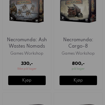
Necromunda: Ash
Necromunda:
Wastes Nomads
Cargo-8
Dustback Helamites
Ridgehauler
Games Workshop
Games Workshop
330,-
800,-
Ikke på lager
på lager
Kjøp
Kjøp