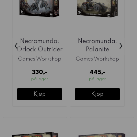
Necromunda:
Necromunda:
‹
›
Orlock Outrider
Palanite
Quads
Enforcer Taurus
Games Workshop
Games Workshop
G
Venator
330,-
445,-
på lager
på lager
Kjøp
Kjøp