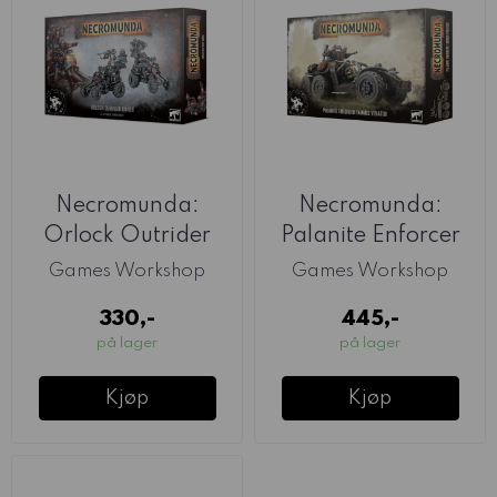
Necromunda:
Necromunda:
Orlock Outrider
Palanite Enforcer
Quads
Taurus Venator
Games Workshop
Games Workshop
330,-
445,-
på lager
på lager
Kjøp
Kjøp