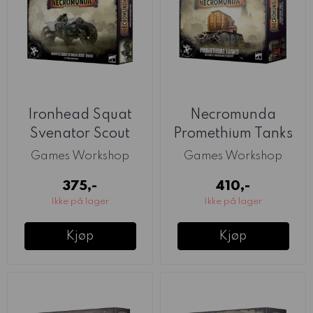
Ironhead Squat
Necromunda
Svenator Scout
Promethium Tanks
Trikes
on Cargo-8 Trailer
Games Workshop
Games Workshop
375,-
410,-
Ikke på lager
Ikke på lager
Kjøp
Kjøp