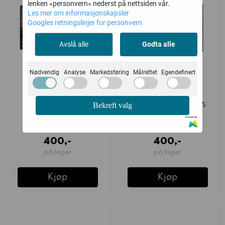
lenken «personvern» nederst på nettsiden vår.
Les mer om informasjonskapsler
Googles retningslinjer for personvern
Avslå alle
Godta alle
Nødvendig
Analyse
Markedsføring
Målrettet
Egendefinert
Necromunda:
Necromunda:
Escher Cutters
Goliath Maulers
Bekreft valg
Drevet av
Games Workshop
Games Workshop
400,-
400,-
på lager
på lager
Kjøp
Kjøp