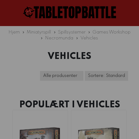
Hjem
Miniatyrspill
Spillsystemer
Games Workshop
Necromunda
Vehicles
VEHICLES
POPULÆRT I
VEHICLES