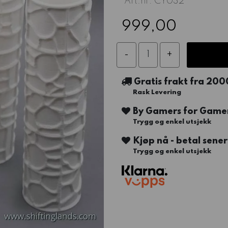
Art.nr:
CY032
999,00
Gratis frakt fra 200
Rask Levering
By Gamers for Game
Trygg og enkel utsjekk
Kjøp nå - betal sene
Trygg og enkel utsjekk