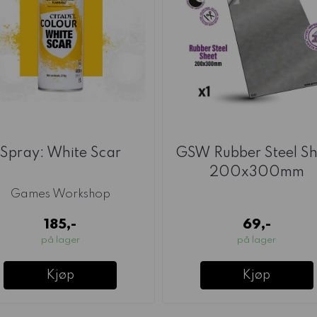
Spray: White Scar
GSW Rubber Steel Sh
200x300mm
Games Workshop
185,-
69,-
på lager
på lager
Kjøp
Kjøp