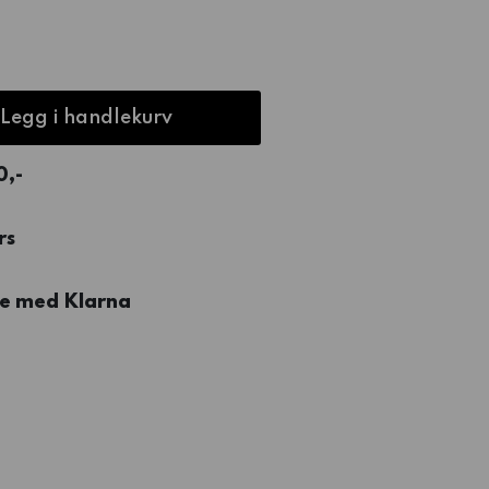
Legg i handlekurv
0,-
rs
re med Klarna