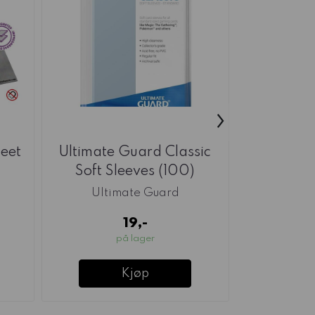
›
eet
Ultimate Guard Classic
GSW N5
Soft Sleeves (100)
5x2mm M
Ultimate Guard
19,-
på lager
Ikk
Kjøp