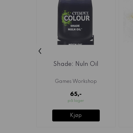
‹
Shade: Nuln Oil
Games Workshop
65,-
på lager
Kjøp