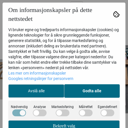
Om informasjonskapsler på dette
nettstedet
ALTERNATIVE PRODUKTER
Vi bruker egne og tredjeparts informasjonskapsler (cookies) og
lignende teknologier for å sikre grunnleggende funksjoner,
generere statistikk, og for å tilpasse markedsføring og
annonser (inkludert deling av brukerdata med partnere).
Samtykket er helt frivillig. Du kan velge å godta alle, avvise
valgfrie, eller tilpasse valgene dine per kategori nedenfor. Du
kan når som helst endre eller trekke tilbake dine samtykker via
lenken «personvern» nederst på nettsiden vår.
Les mer om informasjonskapsler
Googles retningslinjer for personvern
Avslå alle
Godta alle
Nødvendig
Analyse
Markedsføring
Målrettet
Egendefinert
Bekreft valg