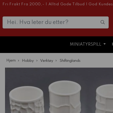
Fri Frakt Fra 2000,-
|
Alltid Gode Tilbud
|
God Kundes
MINIATYRSPILL
Hjem
Hobby
Verktøy
Shiftinglands