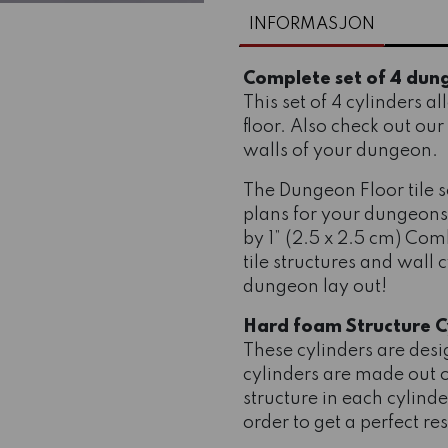
INFORMASJON
Complete set of 4 dung
This set of 4 cylinders 
floor. Also check out our
walls of your dungeon.
The Dungeon Floor tile s
plans for your dungeons/c
by 1” (2.5 x 2.5 cm) Comb
tile structures and wall
dungeon lay out!
Hard foam Structure Cy
These cylinders are desi
cylinders are made out o
structure in each cylinde
order to get a perfect re