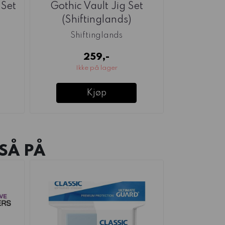
 Set
Gothic Vault Jig Set
Ang
(Shiftinglands)
(Shif
Shiftinglands
Shi
259,-
Ikke på lager
Ikk
Kjøp
SÅ PÅ