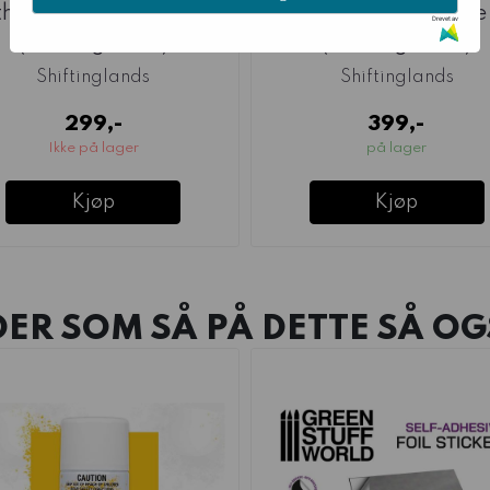
hic Arch Template Set
Brick Cutter Template
Drevet av
(Shiftinglands)
(Shiftinglands)
Shiftinglands
Shiftinglands
299,-
399,-
Ikke på lager
på lager
Kjøp
Kjøp
ER SOM SÅ PÅ DETTE SÅ OG