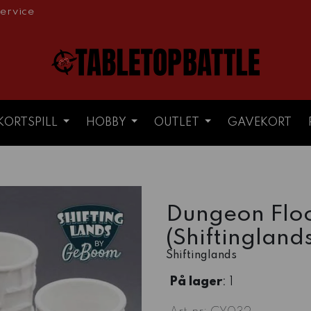
ervice
KORTSPILL
HOBBY
OUTLET
GAVEKORT
Dungeon Floor
(Shiftingland
Shiftinglands
På lager
: 1