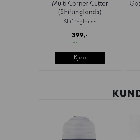
Multi Corner Cutter
Got
(Shiftinglands)
Shiftinglands
399,-
på lager
Kjøp
KUND