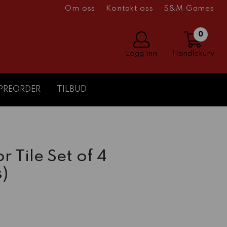
Om oss
Kontakt oss
S&M Games
0
Logg inn
Handlekurv
PREORDER
TILBUD
 Tile Set of 4
s)