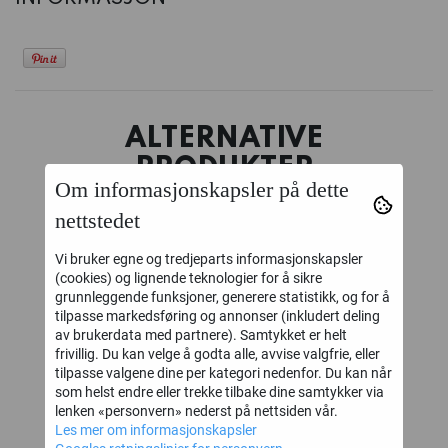
ALTERNATIVE
PRODUKTER
Om informasjonskapsler på dette
nettstedet
Vi bruker egne og tredjeparts informasjonskapsler
(cookies) og lignende teknologier for å sikre
grunnleggende funksjoner, generere statistikk, og for å
tilpasse markedsføring og annonser (inkludert deling
av brukerdata med partnere). Samtykket er helt
frivillig. Du kan velge å godta alle, avvise valgfrie, eller
tilpasse valgene dine per kategori nedenfor. Du kan når
som helst endre eller trekke tilbake dine samtykker via
lenken «personvern» nederst på nettsiden vår.
Necromunda:
Necromunda:
N
‹
›
Les mer om informasjonskapsler
Core Gang
Delaque
Ca