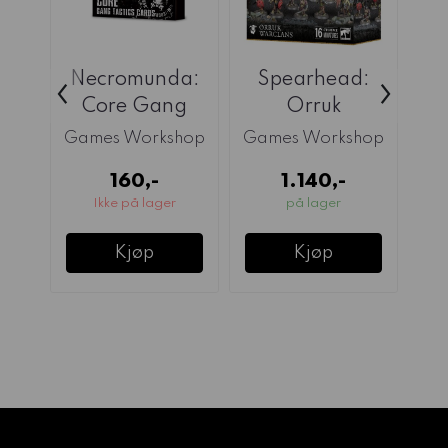
Necromunda:
Spearhead:
‹
›
Core Gang
Orruk
B
Tactics Cards
Warclans
S
Games Workshop
Games Workshop
160,-
1.140,-
Ikke på lager
på lager
Kjøp
Kjøp