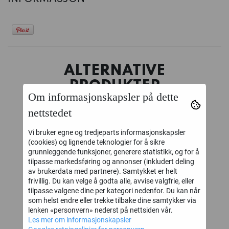
ALTERNATIVE
PRODUKTER
Om informasjonskapsler på dette
nettstedet
Vi bruker egne og tredjeparts informasjonskapsler
(cookies) og lignende teknologier for å sikre
grunnleggende funksjoner, generere statistikk, og for å
tilpasse markedsføring og annonser (inkludert deling
av brukerdata med partnere). Samtykket er helt
frivillig. Du kan velge å godta alle, avvise valgfrie, eller
tilpasse valgene dine per kategori nedenfor. Du kan når
som helst endre eller trekke tilbake dine samtykker via
lenken «personvern» nederst på nettsiden vår.
Necromunda:
Necromunda:
N
‹
›
Les mer om informasjonskapsler
Delaque Gang
Core Gang
Es