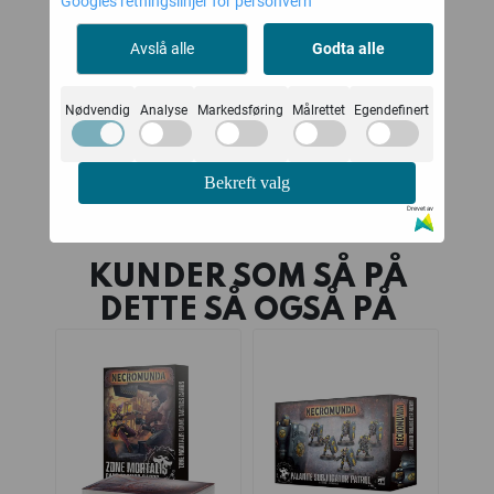
Googles retningslinjer for personvern
Tactics Cards
Tactics Cards
G
Games Workshop
Games Workshop
Ga
Avslå alle
Godta alle
140,-
160,-
på lager
Ikke på lager
Nødvendig
Analyse
Markedsføring
Målrettet
Egendefinert
Kjøp
Kjøp
Bekreft valg
Drevet av
KUNDER SOM SÅ PÅ
DETTE SÅ OGSÅ PÅ