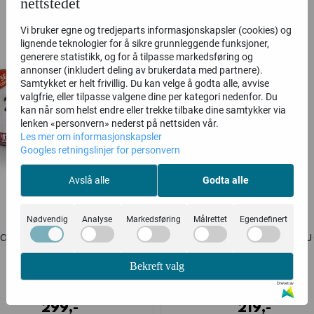
nettstedet
Vi bruker egne og tredjeparts informasjonskapsler (cookies) og
lignende teknologier for å sikre grunnleggende funksjoner,
generere statistikk, og for å tilpasse markedsføring og
annonser (inkludert deling av brukerdata med partnere).
Samtykket er helt frivillig. Du kan velge å godta alle, avvise
valgfrie, eller tilpasse valgene dine per kategori nedenfor. Du
kan når som helst endre eller trekke tilbake dine samtykker via
lenken «personvern» nederst på nettsiden vår.
Les mer om informasjonskapsler
Googles retningslinjer for personvern
Avslå alle
Godta alle
Nødvendig
Analyse
Markedsføring
Målrettet
Egendefinert
rven Miners (Archon
Wolfrake (Archon Stu
Studio)
Bekreft valg
Archon-Studio
Archon-Studio
Drevet av
299,-
219,-