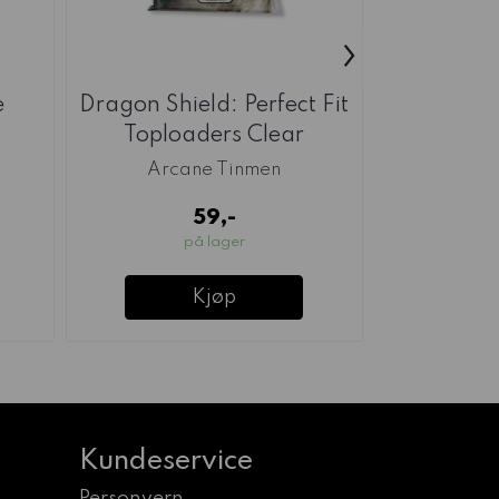
›
e
Dragon Shield: Perfect Fit
GSW N5
Toploaders Clear
3x2mm M
Arcane Tinmen
59,-
på lager
Kjøp
Kundeservice