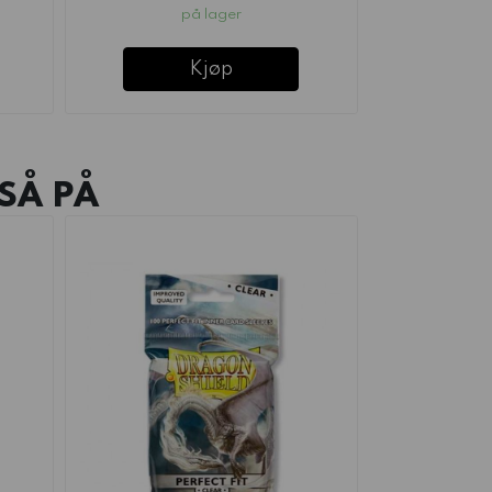
på lager
Kjøp
SÅ PÅ