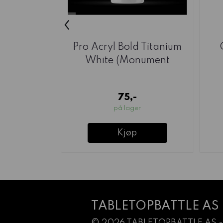
‹
Pro Acryl Bold Titanium
White (Monument
Hobbies)
75,-
på lager
Kjøp
TABLETOPBATTLE AS