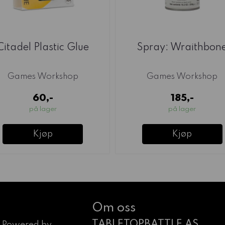
Citadel Plastic Glue
Spray: Wraithbon
Games Workshop
Games Workshop
60,-
185,-
på lager
på lager
Kjøp
Kjøp
Om oss
TABLETOPBATTLE AS