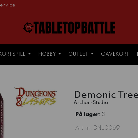
ervice
KORTSPILL
HOBBY
OUTLET
GAVEKORT
Demonic Tree
Archon-Studio
På lager
: 3
Art.nr:
DNL0069