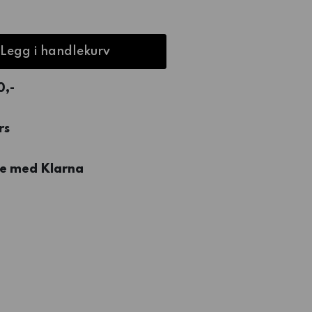
Legg i handlekurv
0,-
rs
re med Klarna