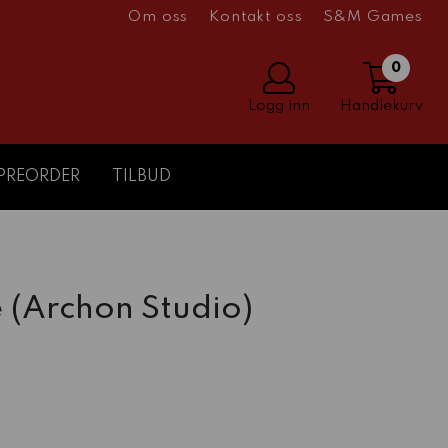
Om oss
Kontakt oss
S&M Games
0
Logg inn
Handlekurv
PREORDER
TILBUD
 (Archon Studio)