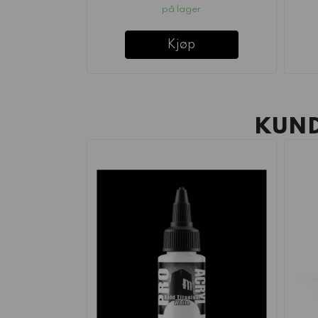
på lager
Kjøp
KUND