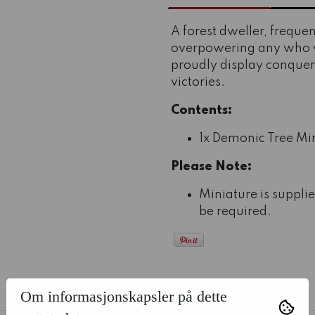
A forest dweller, frequen
overpowering any who ve
proudly display conquere
victories.
Contents:
1x Demonic Tree Mi
Please Note:
Miniature is suppl
be required.
ALTERNATIVE PRODUKTER
Om informasjonskapsler på dette