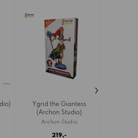
›
dio)
Ygrid the Giantess
Raiders
(Archon Studio)
Scareguar
Archon-Studio
Arch
219,-