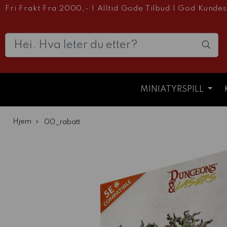
Fri Frakt Fra 2000,-
|
Alltid Gode Tilbud
|
God Kundes
MINIATYRSPILL
Hjem
00_rabatt